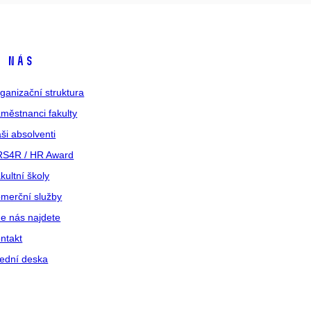
 nás
ganizační struktura
městnanci fakulty
ši absolventi
S4R / HR Award
kultní školy
merční služby
e nás najdete
ntakt
ední deska