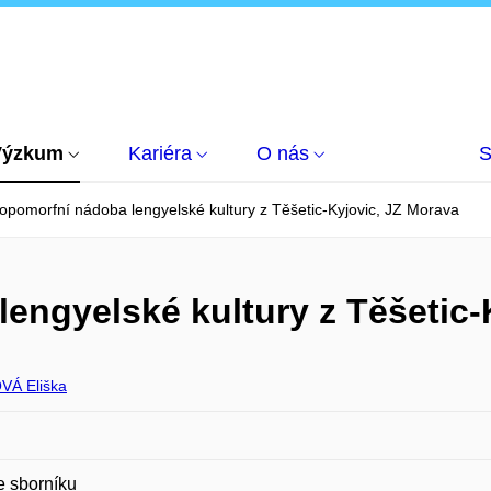
Výzkum
Kariéra
O nás
S
opomorfní nádoba lengyelské kultury z Těšetic-Kyjovic, JZ Morava
engyelské kultury z Těšetic-
Á Eliška
e sborníku