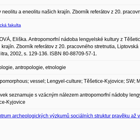
 neolitu a eneolitu našich krajín. Zborník referátov z 20. pracov
ická fakulta
Á, Eliška. Antropomorfní nádoba lengyelské kultury z Těšetic-K
 krajín. Zborník referátov z 20. pracovného stretnutia, Liptovská
tra, 2002, s. 129-136. ISBN 80-88709-57-1.
logie, antropologie, etnologie
pomorphous; vessel; Lengyel-culture; Těšetice-Kyjovice; SW; 
vek seznamuje s vzácným nálezem antropomorfní nádoby lengye
ce-Kyjovice
trum archeologických výzkumů sociálních struktur pravěku až 