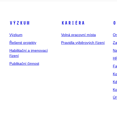
Výzkum
Kariéra
O
Výzkum
Volná pracovní místa
Or
Řešené projekty
Pravidla výběrových řízení
Za
Habilitační a jmenovací
Na
řízení
HR
Publikační činnost
Fa
Ko
Kd
Ko
Úř