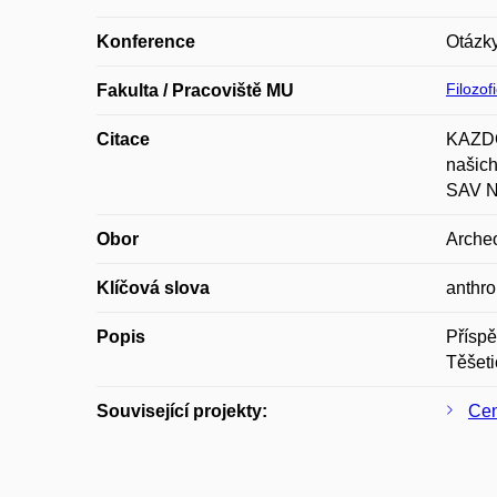
Konference
Otázky
Filozof
Fakulta / Pracoviště MU
Citace
KAZDOV
našich
SAV Ni
Obor
Archeo
Klíčová slova
anthro
Popis
Příspě
Těšeti
Související projekty:
Cen