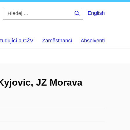
English
Hledej
...
tudující a CŽV
Zaměstnanci
Absolventi
Kyjovic, JZ Morava