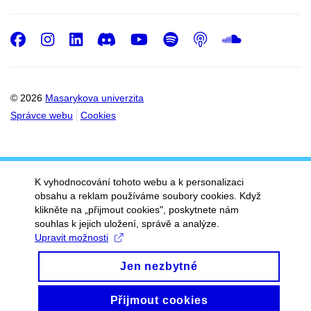
Facebook
Instagram
LinkedIn
Discord
Youtube
Spotify
Podcast
SoundC
© 2026
Masarykova univerzita
Správce webu
Cookies
K vyhodnocování tohoto webu a k personalizaci
obsahu a reklam používáme soubory cookies. Když
klikněte na „přijmout cookies", poskytnete nám
souhlas k jejich uložení, správě a analýze.
Upravit možnosti
Jen nezbytné
Přijmout cookies