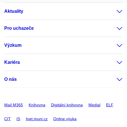
Aktuality
Pro uchazeče
Výzkum
Kariéra
O nás
Mail M365
Knihovna
Digitální knihovna
Medial
ELF
CIT
IS
Inet.muni.cz
Online výuka