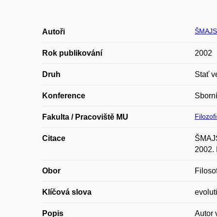
ŠMAJS 
Autoři
Rok publikování
2002
Druh
Stať v
Konference
Sborní
Filozof
Fakulta / Pracoviště MU
Citace
ŠMAJS,
2002. 
Obor
Filoso
Klíčová slova
evolut
Popis
Autor 