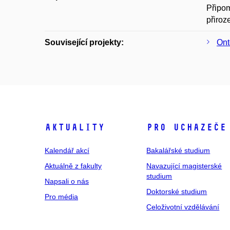
Připom
přiroz
Související projekty:
Ont
Aktuality
Pro uchazeče
Kalendář akcí
Bakalářské studium
Aktuálně z fakulty
Navazující magisterské
studium
Napsali o nás
Doktorské studium
Pro média
Celoživotní vzdělávání