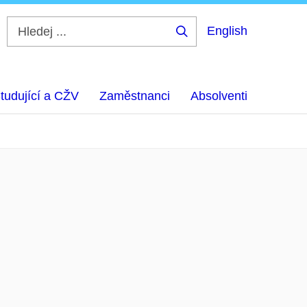
English
Hledej
...
tudující a CŽV
Zaměstnanci
Absolventi