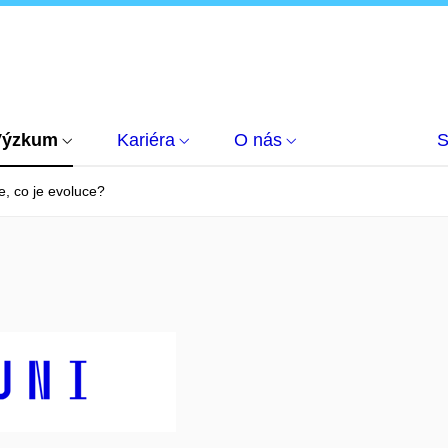
Výzkum
Kariéra
O nás
S
, co je evoluce?