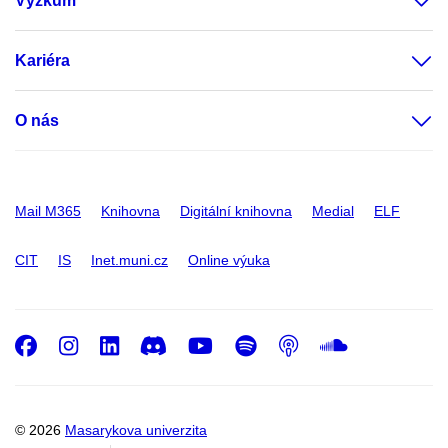
Výzkum
Kariéra
O nás
Mail M365
Knihovna
Digitální knihovna
Medial
ELF
CIT
IS
Inet.muni.cz
Online výuka
Facebook
Instagram
LinkedIn
Discord
Youtube
Spotify
Podcast
SoundC
© 2026
Masarykova univerzita