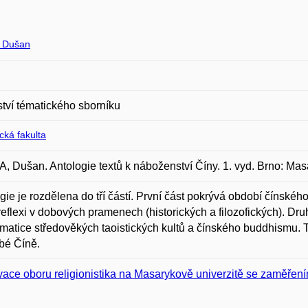
 Dušan
ství tématického sborníku
ická fakulta
 Dušan. Antologie textů k náboženství Číny. 1. vyd. Brno: Masa
gie je rozdělena do tří částí. První část pokrývá období čínskéh
 reflexi v dobových pramenech (historických a filozofických). Dr
matice středověkých taoistických kultů a čínského buddhismu. T
bé Číně.
vace oboru religionistika na Masarykově univerzitě se zaměřen