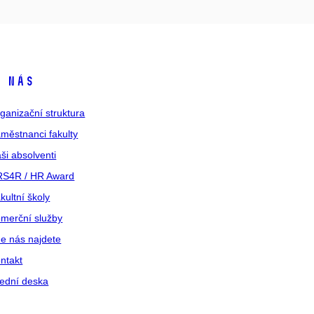
 nás
ganizační struktura
městnanci fakulty
ši absolventi
S4R / HR Award
kultní školy
merční služby
e nás najdete
ntakt
ední deska