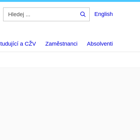
English
Hledej
...
tudující a CŽV
Zaměstnanci
Absolventi