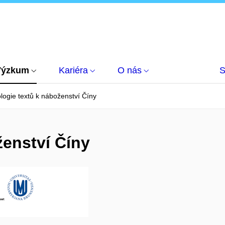
Výzkum
Kariéra
O nás
S
logie textů k náboženství Číny
ženství Číny