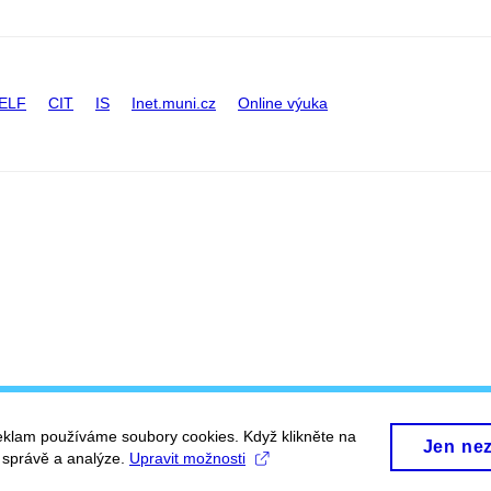
ELF
CIT
IS
Inet.muni.cz
Online výuka
eklam používáme soubory cookies. Když klikněte na
Jen ne
, správě a analýze.
Upravit možnosti