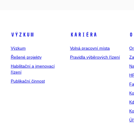
Výzkum
Kariéra
O
Výzkum
Volná pracovní místa
Or
Řešené projekty
Pravidla výběrových řízení
Za
Habilitační a jmenovací
Na
řízení
HR
Publikační činnost
Fa
Ko
Kd
Ko
Úř