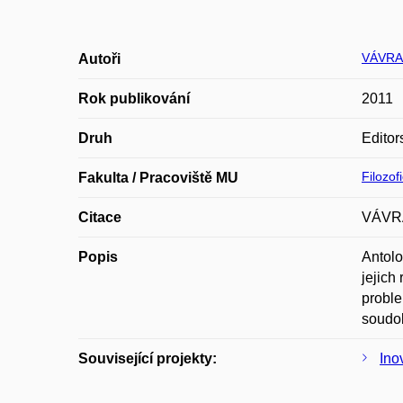
VÁVRA
Autoři
Rok publikování
2011
Druh
Editor
Filozof
Fakulta / Pracoviště MU
Citace
VÁVRA,
Popis
Antolo
jejich
proble
soudo
Související projekty:
Ino