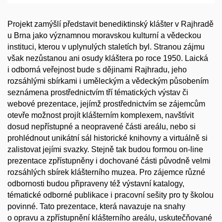
Projekt zamýšlí představit benediktinský klášter v Rajhradě
u Brna jako významnou moravskou kulturní a vědeckou
instituci, kterou v uplynulých staletích byl. Stranou zájmu
však nezůstanou ani osudy kláštera po roce 1950. Laická
i odborná veřejnost bude s dějinami Rajhradu, jeho
rozsáhlými sbírkami i uměleckým a vědeckým působením
seznámena prostřednictvím tří tématických výstav či
webové prezentace, jejímž prostřednictvím se zájemcům
otevře možnost projít klášterním komplexem, navštívit
dosud nepřístupné a neopravené části areálu, nebo si
prohlédnout unikátní sál historické knihovny a virtuálně si
zalistovat jejími svazky. Stejně tak budou formou on-line
prezentace zpřístupněny i dochované části původně velmi
rozsáhlých sbírek klášterního muzea. Pro zájemce různé
odbornosti budou připraveny též výstavní katalogy,
tématické odborné publikace i pracovní sešity pro ty školou
povinné. Tato prezentace, která navazuje na snahy
o opravu a zpřístupnění klášterního areálu, uskutečňované