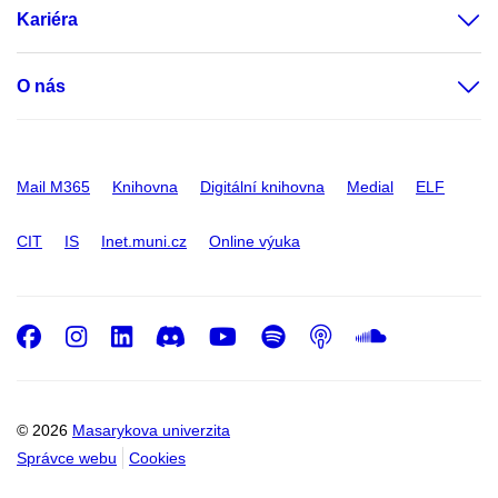
Kariéra
O nás
Mail M365
Knihovna
Digitální knihovna
Medial
ELF
CIT
IS
Inet.muni.cz
Online výuka
Facebook
Instagram
LinkedIn
Discord
Youtube
Spotify
Podcast
SoundC
© 2026
Masarykova univerzita
Správce webu
Cookies