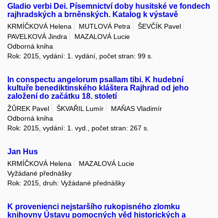
Gladio verbi Dei. Písemnictví doby husitské ve fondech
rajhradských a brněnských. Katalog k výstavě
KRMÍČKOVÁ Helena
MUTLOVÁ Petra
ŠEVČÍK Pavel
PAVELKOVÁ Jindra
MAZALOVÁ Lucie
Odborná kniha
Rok: 2015, vydání: 1. vydání, počet stran: 99 s.
In conspectu angelorum psallam tibi. K hudební
kultuře benediktinského kláštera Rajhrad od jeho
založení do začátku 18. století
ŽŮREK Pavel
ŠKVAŘIL Lumír
MAŇAS Vladimír
Odborná kniha
Rok: 2015, vydání: 1. vyd., počet stran: 267 s.
Jan Hus
KRMÍČKOVÁ Helena
MAZALOVÁ Lucie
Vyžádané přednášky
Rok: 2015, druh: Vyžádané přednášky
K provenienci nejstaršího rukopisného zlomku
knihovny Ústavu pomocných věd historických a