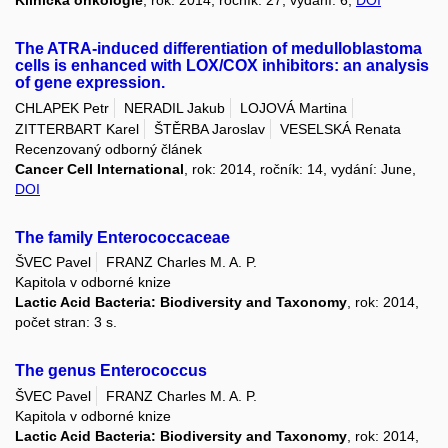
Klinická onkologie
, rok: 2014, ročník: 27, vydání: 6,
DOI
The ATRA-induced differentiation of medulloblastoma
cells is enhanced with LOX/COX inhibitors: an analysis
of gene expression.
CHLAPEK Petr
NERADIL Jakub
LOJOVÁ Martina
ZITTERBART Karel
ŠTĚRBA Jaroslav
VESELSKÁ Renata
Recenzovaný odborný článek
Cancer Cell International
, rok: 2014, ročník: 14, vydání: June,
DOI
The family Enterococcaceae
ŠVEC Pavel
FRANZ Charles M. A. P.
Kapitola v odborné knize
Lactic Acid Bacteria: Biodiversity and Taxonomy
, rok: 2014,
počet stran: 3 s.
The genus Enterococcus
ŠVEC Pavel
FRANZ Charles M. A. P.
Kapitola v odborné knize
Lactic Acid Bacteria: Biodiversity and Taxonomy
, rok: 2014,