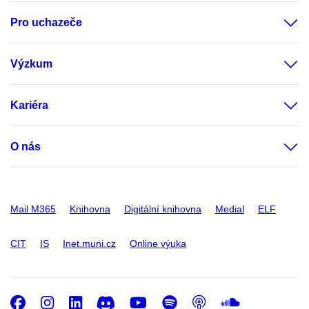
Pro uchazeče
Výzkum
Kariéra
O nás
Mail M365
Knihovna
Digitální knihovna
Medial
ELF
CIT
IS
Inet.muni.cz
Online výuka
Facebook
Instagram
LinkedIn
Discord
Youtube
Spotify
Podcast
SoundC