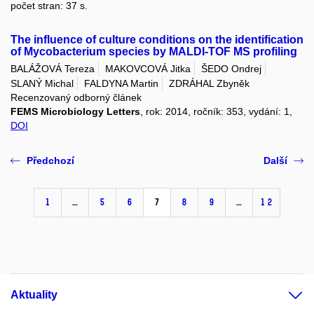
počet stran: 37 s.
The influence of culture conditions on the identification
of Mycobacterium species by MALDI-TOF MS profiling
BALÁŽOVÁ Tereza
MAKOVCOVÁ Jitka
ŠEDO Ondrej
SLANÝ Michal
FALDYNA Martin
ZDRÁHAL Zbyněk
Recenzovaný odborný článek
FEMS Microbiology Letters
, rok: 2014, ročník: 353, vydání: 1,
DOI
Předchozí
Další
1
…
5
6
7
8
9
…
12
Aktuality