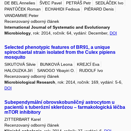
DE BEL Annelies
ŠVEC Pavel
PETRÁŠ Petr
SEDLÁČEK Ivo
PANTŮČEK Roman
ECHAHIDI Fedoua
PIÉRARD Denis
VANDAMME Peter
Recenzovaný odborný článek
International Journal of Systematic and Evolutionary
Microbiology
, rok: 2014, ročník: 64, vydání: December,
DOI
Selected phenotypic features of BR91, a unique
spirochaetal strain isolated from the Culex pipiens
mosquito
SIKUTOVÁ Silvie
BUNKOVÁ Leona
KREJCÍ Eva
HALOUZKA Jiří
SANOGO Yibayiri O.
RUDOLF Ivo
Recenzovaný odborný článek
Microbiological Research
, rok: 2014, ročník: 169, vydání: 5-6,
DOI
Subependymální obrovskobuněčný astrocytom u
pacientů s tuberózní sklerózou – farmakologická léčba
mTOR inhibitory
ZITTERBART Karel
Recenzovaný odborný článek