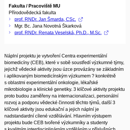
Fakulta / Pracoviště MU
Přírodovědecká fakulta
prof. RNDr. Jan Šmarda, CSc.
Mgr. Bc. Jana Novotná Škarková
prof. RNDr. Renata Veselská, Ph.D., M.Sc.
Náplní projektu je vytvoření Centra experimentální
biomedicíny (CEB), které v sobě soustředí výzkumné týmy,
jejichž vědecké aktivity jsou úzce provázány se základním
i aplikovaným biomedicínským výzkumem ? konkrétně
s oblastmi experimentální onkologie, lékařské
mikrobiologie a klinické genetiky. 3 klíčové aktivity projektu
proto budou zaměřeny na internacionalizaci, personální
rozvoj a podporu vědecké činnosti těchto týmů, další 3
klíčové aktivity jsou edukační a jejich náplní je
nadstandardní cílené vzdělávání. Hlavním výstupem
projektu bude CEB tvořené výzkumníky a studenty
s kvalitním interdisciplinárním vzděláním v příslušných