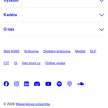
Výzkum
Kariéra
O nás
Mail M365
Knihovna
Digitální knihovna
Medial
ELF
CIT
IS
Inet.muni.cz
Online výuka
Facebook
Instagram
LinkedIn
Discord
Youtube
Spotify
Podcast
SoundC
© 2026
Masarykova univerzita