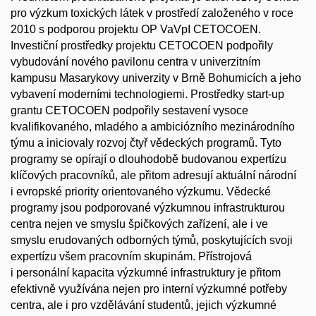
pro výzkum toxických látek v prostředí založeného v roce
2010 s podporou projektu OP VaVpI CETOCOEN.
Investiční prostředky projektu CETOCOEN podpořily
vybudování nového pavilonu centra v univerzitním
kampusu Masarykovy univerzity v Brně Bohumicích a jeho
vybavení moderními technologiemi. Prostředky start-up
grantu CETOCOEN podpořily sestavení vysoce
kvalifikovaného, mladého a ambiciózního mezinárodního
týmu a iniciovaly rozvoj čtyř vědeckých programů. Tyto
programy se opírají o dlouhodobě budovanou expertízu
klíčových pracovníků, ale přitom adresují aktuální národní
i evropské priority orientovaného výzkumu. Vědecké
programy jsou podporované výzkumnou infrastrukturou
centra nejen ve smyslu špičkových zařízení, ale i ve
smyslu erudovaných odborných týmů, poskytujících svoji
expertízu všem pracovním skupinám. Přístrojová
i personální kapacita výzkumné infrastruktury je přitom
efektivně využívána nejen pro interní výzkumné potřeby
centra, ale i pro vzdělávání studentů, jejich výzkumné