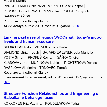
MAREK Martin
RANGEL PAMPLONA PIZARRO PINTO José Gaspar
PLUSKAL Daniel
WATERMAN Jitka
PROKOP Zbyněk
DAMBORSKÝ Jiří
Recenzovaný odborný článek
ACS Catalysis
, rok: 2019, ročník: 9, vydání: 6,
DOI
Linking past uses of legacy SVOCs with today's indoor
levels and human exposure
DEMIRTEPE Hale
MELYMUK Lisa Emily
DIAMOND Miriam Leah
BAJARD ÉP.ESNER Lola Murielle
VOJTA Šimon
PROKEŠ Roman
SÁŇKA Ondřej
KLÁNOVÁ Jana
MURÍNOVÁ L'ubica
RICHTEROVA Denisa
RASPLOVA Vladimira
TRNOVEC Tomáš
Recenzovaný odborný článek
Environment International
, rok: 2019, ročník: 127, vydání: June,
DOI
Structure-Function Relationships and Engineering of
Haloalkane Dehalogenases
KOKKONEN Piia Pauliina
KOUDELÁKOVÁ Táňa