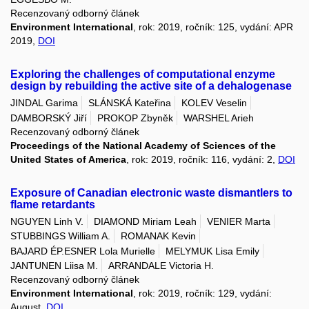
Recenzovaný odborný článek
Environment International
, rok: 2019, ročník: 125, vydání: APR
2019,
DOI
Exploring the challenges of computational enzyme
design by rebuilding the active site of a dehalogenase
JINDAL Garima
SLÁNSKÁ Kateřina
KOLEV Veselin
DAMBORSKÝ Jiří
PROKOP Zbyněk
WARSHEL Arieh
Recenzovaný odborný článek
Proceedings of the National Academy of Sciences of the
United States of America
, rok: 2019, ročník: 116, vydání: 2,
DOI
Exposure of Canadian electronic waste dismantlers to
flame retardants
NGUYEN Linh V.
DIAMOND Miriam Leah
VENIER Marta
STUBBINGS William A.
ROMANAK Kevin
BAJARD ÉP.ESNER Lola Murielle
MELYMUK Lisa Emily
JANTUNEN Liisa M.
ARRANDALE Victoria H.
Recenzovaný odborný článek
Environment International
, rok: 2019, ročník: 129, vydání:
August,
DOI