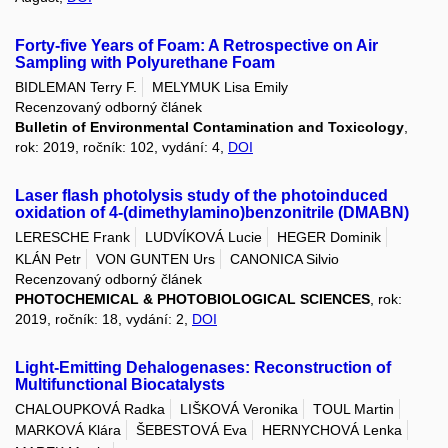
Forty-five Years of Foam: A Retrospective on Air
Sampling with Polyurethane Foam
BIDLEMAN Terry F.
MELYMUK Lisa Emily
Recenzovaný odborný článek
Bulletin of Environmental Contamination and Toxicology
,
rok: 2019, ročník: 102, vydání: 4,
DOI
Laser flash photolysis study of the photoinduced
oxidation of 4-(dimethylamino)benzonitrile (DMABN)
LERESCHE Frank
LUDVÍKOVÁ Lucie
HEGER Dominik
KLÁN Petr
VON GUNTEN Urs
CANONICA Silvio
Recenzovaný odborný článek
PHOTOCHEMICAL & PHOTOBIOLOGICAL SCIENCES
, rok:
2019, ročník: 18, vydání: 2,
DOI
Light-Emitting Dehalogenases: Reconstruction of
Multifunctional Biocatalysts
CHALOUPKOVÁ Radka
LIŠKOVÁ Veronika
TOUL Martin
MARKOVÁ Klára
ŠEBESTOVÁ Eva
HERNYCHOVÁ Lenka