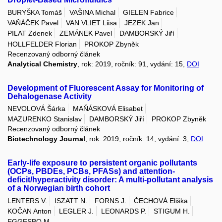
BURYŠKA Tomáš
VAŠINA Michal
GIELEN Fabrice
VAŇÁČEK Pavel
VAN VLIET Liisa
JEZEK Jan
PILAT Zdenek
ZEMÁNEK Pavel
DAMBORSKÝ Jiří
HOLLFELDER Florian
PROKOP Zbyněk
Recenzovaný odborný článek
Analytical Chemistry
, rok: 2019, ročník: 91, vydání: 15,
DOI
Development of Fluorescent Assay for Monitoring of
Dehalogenase Activity
NEVOLOVÁ Šárka
MAŇÁSKOVÁ Elisabet
MAZURENKO Stanislav
DAMBORSKÝ Jiří
PROKOP Zbyněk
Recenzovaný odborný článek
Biotechnology Journal
, rok: 2019, ročník: 14, vydání: 3,
DOI
Early-life exposure to persistent organic pollutants
(OCPs, PBDEs, PCBs, PFASs) and attention-
deficit/hyperactivity disorder: A multi-pollutant analysis
of a Norwegian birth cohort
LENTERS V.
ISZATT N.
FORNS J.
ČECHOVÁ Eliška
KOČAN Anton
LEGLER J.
LEONARDS P.
STIGUM H.
EGGESBO M.