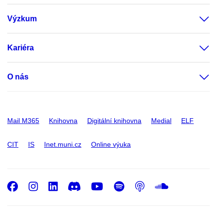
Výzkum
Kariéra
O nás
Mail M365
Knihovna
Digitální knihovna
Medial
ELF
CIT
IS
Inet.muni.cz
Online výuka
Facebook
Instagram
LinkedIn
Discord
Youtube
Spotify
Podcast
SoundC