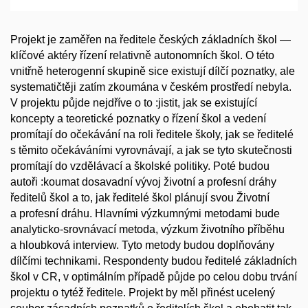
Projekt je zaměřen na ředitele českých základních škol —
klíčové aktéry řízení relativně autonomních škol. O této
vnitřně heterogenní skupině sice existují dílčí poznatky, ale
systematičtěji zatím zkoumána v českém prostředí nebyla.
V projektu půjde nejdříve o to :jistit, jak se existující
koncepty a teoretické poznatky o řízení škol a vedení
promítají do očekávání na roli ředitele školy, jak se ředitelé
s těmito očekáváními vyrovnávají, a jak se tyto skutečnosti
promítají do vzdělávací a školské politiky. Poté budou
autoři :koumat dosavadní vývoj životní a profesní dráhy
ředitelů škol a to, jak ředitelé škol plánují svou Životní
a profesní dráhu. Hlavními výzkumnými metodami bude
analyticko-srovnávací metoda, výzkum životního příběhu
a hloubková interview. Tyto metody budou doplňovány
dílčími technikami. Respondenty budou ředitelé základních
škol v CR, v optimálním případě půjde po celou dobu trvání
projektu o tytéž ředitele. Projekt by měl přinést ucelený