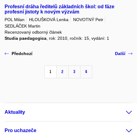
Profesní dráha ředitelů základních škol: od fáze
profesní jistoty k novým výzvám
POL Milan
HLOUŠKOVÁ Lenka
NOVOTNÝ Petr
SEDLÁČEK Martin
Recenzovaný odborný článek
Studia paedagogica
, rok: 2010, ročník: 15, vydání: 1
Předchozí
Další
1
2
3
4
Aktuality
Pro uchazeče