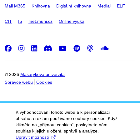
Mail M365
Knihovna
Digitální knihovna
Medial
ELF
CIT
IS
Inet.muni.cz
Online výuka
Facebook
Instagram
LinkedIn
Discord
Youtube
Spotify
Podcast
SoundC
© 2026
Masarykova univerzita
Správce webu
Cookies
K vyhodnocování tohoto webu a k personalizaci
obsahu a reklam používáme soubory cookies. Když
klikněte na „přijmout cookies", poskytnete nám
souhlas k jejich uložení, správě a analýze.
Upravit možnosti