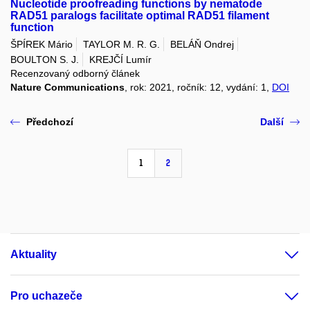
Nucleotide proofreading functions by nematode
RAD51 paralogs facilitate optimal RAD51 filament
function
ŠPÍREK Mário
TAYLOR M. R. G.
BELÁŇ Ondrej
BOULTON S. J.
KREJČÍ Lumír
Recenzovaný odborný článek
Nature Communications
, rok: 2021, ročník: 12, vydání: 1,
DOI
Předchozí
Další
1
2
Aktuality
Pro uchazeče