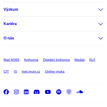
Výzkum
Kariéra
O nás
Mail M365
Knihovna
Digitální knihovna
Medial
ELF
CIT
IS
Inet.muni.cz
Online výuka
Facebook
Instagram
LinkedIn
Discord
Youtube
Spotify
Podcast
SoundC