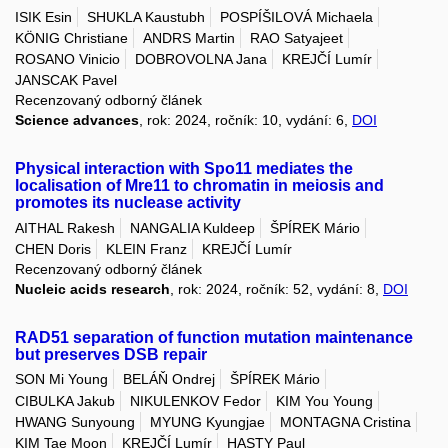
ISIK Esin
SHUKLA Kaustubh
POSPÍŠILOVÁ Michaela
KÖNIG Christiane
ANDRS Martin
RAO Satyajeet
ROSANO Vinicio
DOBROVOLNA Jana
KREJČÍ Lumír
JANSCAK Pavel
Recenzovaný odborný článek
Science advances
, rok: 2024, ročník: 10, vydání: 6,
DOI
Physical interaction with Spo11 mediates the
localisation of Mre11 to chromatin in meiosis and
promotes its nuclease activity
AITHAL Rakesh
NANGALIA Kuldeep
ŠPÍREK Mário
CHEN Doris
KLEIN Franz
KREJČÍ Lumír
Recenzovaný odborný článek
Nucleic acids research
, rok: 2024, ročník: 52, vydání: 8,
DOI
RAD51 separation of function mutation maintenance
but preserves DSB repair
SON Mi Young
BELÁŇ Ondrej
ŠPÍREK Mário
CIBULKA Jakub
NIKULENKOV Fedor
KIM You Young
HWANG Sunyoung
MYUNG Kyungjae
MONTAGNA Cristina
KIM Tae Moon
KREJČÍ Lumír
HASTY Paul