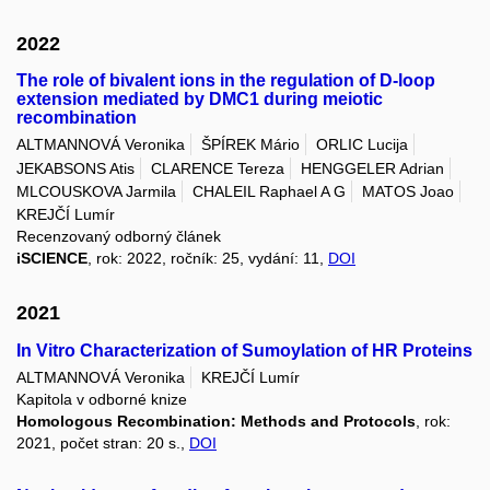
2022
The role of bivalent ions in the regulation of D-loop
extension mediated by DMC1 during meiotic
recombination
ALTMANNOVÁ Veronika
ŠPÍREK Mário
ORLIC Lucija
JEKABSONS Atis
CLARENCE Tereza
HENGGELER Adrian
MLCOUSKOVA Jarmila
CHALEIL Raphael A G
MATOS Joao
KREJČÍ Lumír
Recenzovaný odborný článek
iSCIENCE
, rok: 2022, ročník: 25, vydání: 11,
DOI
2021
In Vitro Characterization of Sumoylation of HR Proteins
ALTMANNOVÁ Veronika
KREJČÍ Lumír
Kapitola v odborné knize
Homologous Recombination: Methods and Protocols
, rok:
2021, počet stran: 20 s.,
DOI