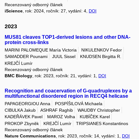
Recenzovaný odborný článek
iScience
, rok: 2024, ročník: 27, vydání: 4,
DOI
2023
MUS81 cleaves TOP1‑derived lesions and other DNA-
protein cross‑links
MARINI PALOMEQUE María Victoria
NIKULENKOV Fedor
SAMADDER Pounami
JUUL Sissel
KNUDSEN Birgitta R.
KREJČÍ Lumír
Recenzovaný odborný článek
BMC Biology
, rok: 2023, ročník: 21, vydání: 1,
DOI
Recognition and coacervation of G-quadruplexes by a
multifunctional disordered region in RECQ4 helicase
PAPAGEORGIOU Anna
POSPÍŠILOVÁ Michaela
CIBULKA Jakub
ASHRAF Raghib
WAUDBY Christopher
KADEŘÁVEK Pavel
MAROZ Volha
KUBÍČEK Karel
PROKOP Zbyněk
KREJČÍ Lumír
TRIPSIANES Konstantinos
Recenzovaný odborný článek
Nature Communications
, rok: 2023, ročník: 14, vydání: 1,
DOI