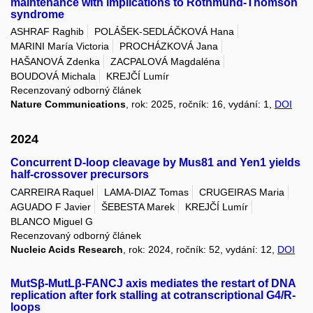
maintenance with implications to Rothmund-Thomson
syndrome
ASHRAF Raghib
POLÁŠEK-SEDLÁČKOVÁ Hana
MARINI María Victoria
PROCHÁZKOVÁ Jana
HAŠANOVÁ Zdenka
ZACPALOVÁ Magdaléna
BOUDOVÁ Michala
KREJČÍ Lumír
Recenzovaný odborný článek
Nature Communications
, rok: 2025, ročník: 16, vydání: 1,
DOI
2024
Concurrent D-loop cleavage by Mus81 and Yen1 yields
half-crossover precursors
CARREIRA Raquel
LAMA-DIAZ Tomas
CRUGEIRAS Maria
AGUADO F Javier
ŠEBESTA Marek
KREJČÍ Lumír
BLANCO Miguel G
Recenzovaný odborný článek
Nucleic Acids Research
, rok: 2024, ročník: 52, vydání: 12,
DOI
MutSβ-MutLβ-FANCJ axis mediates the restart of DNA
replication after fork stalling at cotranscriptional G4/R-
loops