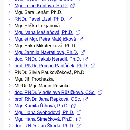
Mgr. Lucie Kuntová, Ph.D.
Mgr. Sára Lenárt, Ph.D.
RNDr. Pavel Lízal, Ph.D.
Mgr. Eliška Lukjanová
Mgr. Ivana Mašlaňová, Ph.D.
Mgr. et Mgr. Petra Matějíčková
Mgr. Erika Mikulenková, Ph.D.
Mgr. Jarmila Navrátilová, Ph.D.
doc. RNDr. Jakub Neradil, Ph.D.
prof. RNDr. Roman Pantůček, Ph.D.
RNDr. Silvia Paukovčeková, Ph.D.
Mgr. Jiří Procházka
MUDr. Mgr. Martin Rusinko
doc. RNDr. Vladislava Růžičková, CSc.
prof. RNDr. Jana Řepková, CSc.
Mgr. Kamila Říhová, Ph.D.
Mgr. Hana Svobodová, Ph.D.
Mgr. Hana Šimečková, Ph.D.
doc. RNDr. Jan Škoda, Ph.D.