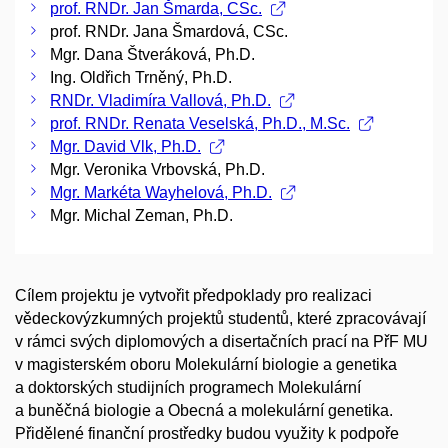
prof. RNDr. Jan Šmarda, CSc.
prof. RNDr. Jana Šmardová, CSc.
Mgr. Dana Štveráková, Ph.D.
Ing. Oldřich Trněný, Ph.D.
RNDr. Vladimíra Vallová, Ph.D.
prof. RNDr. Renata Veselská, Ph.D., M.Sc.
Mgr. David Vlk, Ph.D.
Mgr. Veronika Vrbovská, Ph.D.
Mgr. Markéta Wayhelová, Ph.D.
Mgr. Michal Zeman, Ph.D.
Cílem projektu je vytvořit předpoklady pro realizaci
vědeckovýzkumných projektů studentů, které zpracovávají
v rámci svých diplomových a disertačních prací na PřF MU
v magisterském oboru Molekulární biologie a genetika
a doktorských studijních programech Molekulární
a buněčná biologie a Obecná a molekulární genetika.
Přidělené finanční prostředky budou využity k podpoře