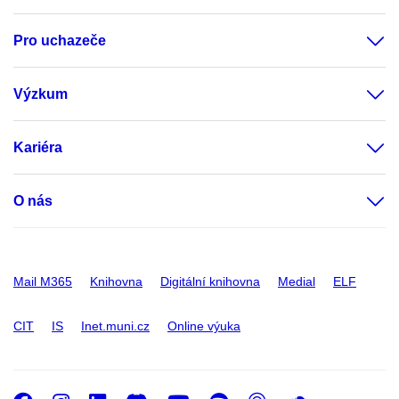
Pro uchazeče
Výzkum
Kariéra
O nás
Mail M365
Knihovna
Digitální knihovna
Medial
ELF
CIT
IS
Inet.muni.cz
Online výuka