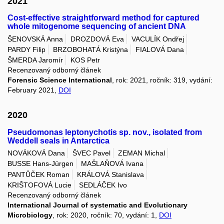
2021
Cost-effective straightforward method for captured
whole mitogenome sequencing of ancient DNA
ŠENOVSKÁ Anna
DROZDOVÁ Eva
VACULÍK Ondřej
PARDY Filip
BRZOBOHATÁ Kristýna
FIALOVÁ Dana
ŠMERDA Jaromír
KOS Petr
Recenzovaný odborný článek
Forensic Science International
, rok: 2021, ročník: 319, vydání:
February 2021,
DOI
2020
Pseudomonas leptonychotis sp. nov., isolated from
Weddell seals in Antarctica
NOVÁKOVÁ Dana
ŠVEC Pavel
ZEMAN Michal
BUSSE Hans-Jürgen
MAŠLAŇOVÁ Ivana
PANTŮČEK Roman
KRÁLOVÁ Stanislava
KRIŠTOFOVÁ Lucie
SEDLÁČEK Ivo
Recenzovaný odborný článek
International Journal of systematic and Evolutionary
Microbiology
, rok: 2020, ročník: 70, vydání: 1,
DOI