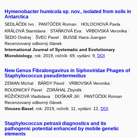
Hymenobacter humicola sp. nov., isolated from soils in
Antarctica
SEDLÁČEK Ivo
PANTŮČEK Roman
HOLOCHOVÁ Pavla
KRÁLOVÁ Stanislava
STAŇKOVÁ Eva
VRBOVSKÁ Veronika
ŠEDO Ondrej
ŠVEC Pavel
BUSSE Hans-Juergen
Recenzovaný odborný článek
International Journal of Systematic and Evolutionary
Microbiology
, rok: 2019, ročník: 69, vydání: 9,
DOI
New Genus Fibralongavirus in Siphoviridae Phages of
Staphylococcus pseudintermedius
ZEMAN Michal
BÁRDY Pavol
VRBOVSKÁ Veronika
ROUDNICKÝ Pavel
ZDRÁHAL Zbyněk
RŮŽIČKOVÁ Vladislava
DOŠKAŘ Jiří
PANTŮČEK Roman
Recenzovaný odborný článek
Viruses-Basel
, rok: 2019, ročník: 11, vydání: 12,
DOI
Staphylococcus petrasii diagnostics and its
pathogenic potential enhanced by mobile genetic
elements