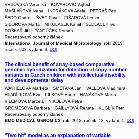
VRBOVSKÁ Veronika
KOVAŘOVIC Vojtěch
MAŠLAŇOVÁ Ivana
INDRÁKOVÁ Adéla
PETRÁŠ Petr
ŠEDO Ondrej
ŠVEC Pavel
FIŠAROVÁ Lenka
ŠIBOROVÁ Marta
MIKULÁŠEK Kamil
SEDLÁČEK Ivo
DOŠKAŘ Jiří
PANTŮČEK Roman
Recenzovaný odborný článek
International Journal of Medical Microbiology
, rok: 2019,
ročník: 309, vydání: 8,
DOI
The clinical benefit of array-based comparative
genomic hybridization for detection of copy number
variants in Czech children with intellectual disability
and developmental delay
WAYHELOVÁ Markéta
SMETANA Jan
VALLOVÁ Vladimíra
HLADÍLKOVÁ Eva
FILKOVÁ Hana
HANÁKOVÁ Marta
VILÉMOVÁ Marcela
NIKOLOVÁ Petra
GROMESOVÁ Barbora
GAILLYOVÁ Renata
KUGLÍK Petr
Recenzovaný odborný článek
BMC MEDICAL GENOMICS
, rok: 2019, ročník: 12, vydání: 1,
DOI
"Two hit" model as an explanation of variable