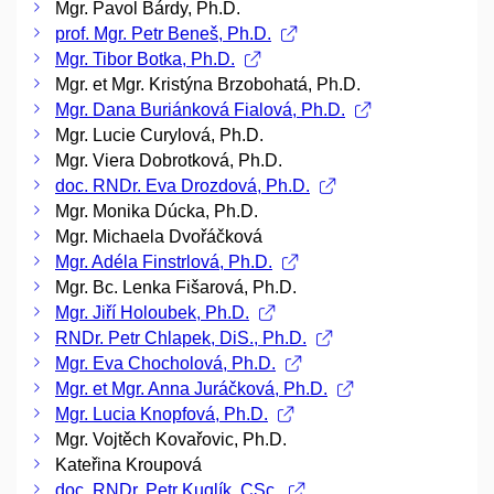
Mgr. Pavol Bárdy, Ph.D.
prof. Mgr. Petr Beneš, Ph.D.
Mgr. Tibor Botka, Ph.D.
Mgr. et Mgr. Kristýna Brzobohatá, Ph.D.
Mgr. Dana Buriánková Fialová, Ph.D.
Mgr. Lucie Curylová, Ph.D.
Mgr. Viera Dobrotková, Ph.D.
doc. RNDr. Eva Drozdová, Ph.D.
Mgr. Monika Dúcka, Ph.D.
Mgr. Michaela Dvořáčková
Mgr. Adéla Finstrlová, Ph.D.
Mgr. Bc. Lenka Fišarová, Ph.D.
Mgr. Jiří Holoubek, Ph.D.
RNDr. Petr Chlapek, DiS., Ph.D.
Mgr. Eva Chocholová, Ph.D.
Mgr. et Mgr. Anna Juráčková, Ph.D.
Mgr. Lucia Knopfová, Ph.D.
Mgr. Vojtěch Kovařovic, Ph.D.
Kateřina Kroupová
doc. RNDr. Petr Kuglík, CSc.