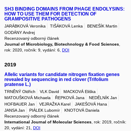
SH3 BINDING DOMAINS FROM PHAGE ENDOLYSINS:
HOW TO USE THEM FOR DETECTION OF
GRAMPOSITIVE PATHOGENS
JARÁBKOVÁ Veronika
TIŠÁKOVÁ Lenka
BENEŠÍK Martin
GODÁNY Andrej
Recenzovaný odborný článek
Journal of Microbiology, Biotechnology & Food Sciences
,
rok: 2020, ročník: 9, vydání: 6,
DOI
2019
Allelic variants for candidate nitrogen fixation genes
revealed by sequencing in red clover (Trifolium
pratense L.)
TRNĚNÝ Oldřich
VLK David
MACKOVÁ Eliška
MATOUŠKOVÁ Michaela
ŘEPKOVÁ Jana
NEDĚLNÍK Jan
HOFBAUER Jan
VEJRAŽKA Karel
JAKEŠOVÁ Hana
JANSA Jan
PIÁLEK Lubomír
KNOTOVÁ Daniela
Recenzovaný odborný článek
International Journal of Molecular Sciences
, rok: 2019, ročník:
20, vydání: 21,
DOI