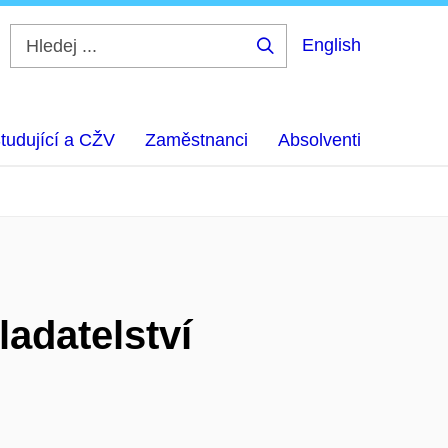
English
Hledej
...
tudující a CŽV
Zaměstnanci
Absolventi
ladatelství