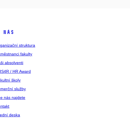
 nás
ganizační struktura
městnanci fakulty
ši absolventi
S4R / HR Award
kultní školy
merční služby
e nás najdete
ntakt
ední deska