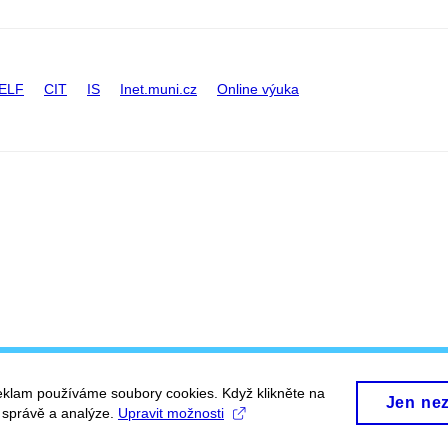
ELF
CIT
IS
Inet.muni.cz
Online výuka
eklam používáme soubory cookies. Když klikněte na
Jen ne
, správě a analýze.
Upravit možnosti