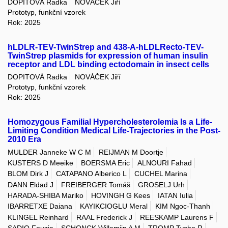
DOPITOVÁ Radka
NOVÁČEK Jiří
Prototyp, funkční vzorek
Rok: 2025
hLDLR-TEV-TwinStrep and 438-A-hLDLRecto-TEV-
TwinStrep plasmids for expression of human insulin
receptor and LDL binding ectodomain in insect cells
DOPITOVÁ Radka
NOVÁČEK Jiří
Prototyp, funkční vzorek
Rok: 2025
Homozygous Familial Hypercholesterolemia Is a Life-
Limiting Condition Medical Life-Trajectories in the Post-
2010 Era
MULDER Janneke W C M
REIJMAN M Doortje
KUSTERS D Meeike
BOERSMA Eric
ALNOURI Fahad
BLOM Dirk J
CATAPANO Alberico L
CUCHEL Marina
DANN Eldad J
FREIBERGER Tomáš
GROSELJ Urh
HARADA-SHIBA Mariko
HOVINGH G Kees
IATAN Iulia
IBARRETXE Daiana
KAYIKCIOGLU Meral
KIM Ngoc-Thanh
KLINGEL Reinhard
RAAL Frederick J
REESKAMP Laurens F
SADIQ Fouzia
SCHONCK Willemijn A M
TROMP Tycho R