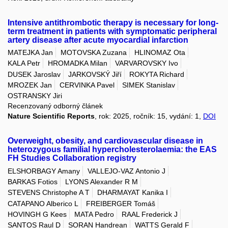
Intensive antithrombotic therapy is necessary for long-
term treatment in patients with symptomatic peripheral
artery disease after acute myocardial infarction
MATEJKA Jan
MOTOVSKA Zuzana
HLINOMAZ Ota
KALA Petr
HROMADKA Milan
VARVAROVSKY Ivo
DUSEK Jaroslav
JARKOVSKÝ Jiří
ROKYTA Richard
MROZEK Jan
CERVINKA Pavel
SIMEK Stanislav
OSTRANSKY Jiri
Recenzovaný odborný článek
Nature Scientific Reports
, rok: 2025, ročník: 15, vydání: 1,
DOI
Overweight, obesity, and cardiovascular disease in
heterozygous familial hypercholesterolaemia: the EAS
FH Studies Collaboration registry
ELSHORBAGY Amany
VALLEJO-VAZ Antonio J
BARKAS Fotios
LYONS Alexander R M
STEVENS Christophe A T
DHARMAYAT Kanika I
CATAPANO Alberico L
FREIBERGER Tomáš
HOVINGH G Kees
MATA Pedro
RAAL Frederick J
SANTOS Raul D
SORAN Handrean
WATTS Gerald F