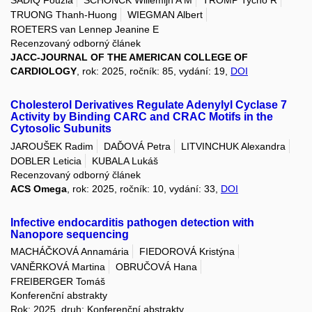
TRUONG Thanh-Huong
WIEGMAN Albert
ROETERS van Lennep Jeanine E
Recenzovaný odborný článek
JACC-JOURNAL OF THE AMERICAN COLLEGE OF
CARDIOLOGY
, rok: 2025, ročník: 85, vydání: 19,
DOI
Cholesterol Derivatives Regulate Adenylyl Cyclase 7
Activity by Binding CARC and CRAC Motifs in the
Cytosolic Subunits
JAROUŠEK Radim
DAĎOVÁ Petra
LITVINCHUK Alexandra
DOBLER Leticia
KUBALA Lukáš
Recenzovaný odborný článek
ACS Omega
, rok: 2025, ročník: 10, vydání: 33,
DOI
Infective endocarditis pathogen detection with
Nanopore sequencing
MACHÁČKOVÁ Annamária
FIEDOROVÁ Kristýna
VANĚRKOVÁ Martina
OBRUČOVÁ Hana
FREIBERGER Tomáš
Konferenční abstrakty
Rok: 2025, druh: Konferenční abstrakty