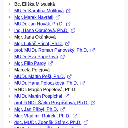
Bc. Eliška Mitvalská
MUDr. Karolína Motílová
Mgr. Marek Navrátil
MUDr. Jan Novák, Ph.D.
Ing. Hana Obručová, Ph.D.
Mgr. Jana Okůnková
Mgr. Lukáš Pácal, Ph.D.
prof. MUDr. Roman Panovský, Ph.D.
MUDr. Eva Papežová
Mgr. Filip Pardy
Marcela Pelejová
MUDr. Martin Pešl, Ph.D.
MUDr. Hana Poloczková, Ph.D.
RNDr. Magda Popelová, Ph.D.
MUDr. Martin Pospíchal
prof. RNDr. Šárka Pospíšilová, Ph.D.
Mgr. Jan Přibyl, Ph.D.
Mgr. Vladimír Rotrekl, Ph.D.
doc. MUDr. Zdeněk Stárek, Ph.D.