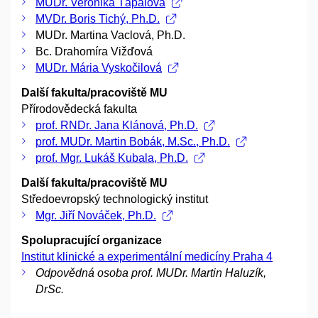
MUDr. Veronika Ťápalová
MVDr. Boris Tichý, Ph.D.
MUDr. Martina Vaclová, Ph.D.
Bc. Drahomíra Vižďová
MUDr. Mária Vyskočilová
Další fakulta/pracoviště MU
Přírodovědecká fakulta
prof. RNDr. Jana Klánová, Ph.D.
prof. MUDr. Martin Bobák, M.Sc., Ph.D.
prof. Mgr. Lukáš Kubala, Ph.D.
Další fakulta/pracoviště MU
Středoevropský technologický institut
Mgr. Jiří Nováček, Ph.D.
Spolupracující organizace
Institut klinické a experimentální medicíny Praha 4
Odpovědná osoba prof. MUDr. Martin Haluzík,
DrSc.