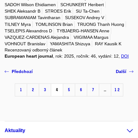
SADOH Wilson Ehidiamen
SCHUNKERT Heribert
SHEK Aleksandr B
STROES Erik
SU Ta-Chen
SUBRAMANIAM Tavintharan
SUSEKOV Andrey V
TILNEY Myra
TOMLINSON Brian
TRUONG Thanh Huong
TSELEPIS Alexandros D
TYBJAERG-HANSEN Anne
VAZQUEZ-CARDENAS Alejandra
VIIGIMAA Margus
VOHNOUT Branislav
YAMASHITA Shizuya
RAY Kausik K
Recenzovaný odborný článek
European heart journal
, rok: 2025, ročník: 46, vydání: 12,
DOI
Předchozí
Další
1
2
3
4
5
6
7
…
12
Aktuality