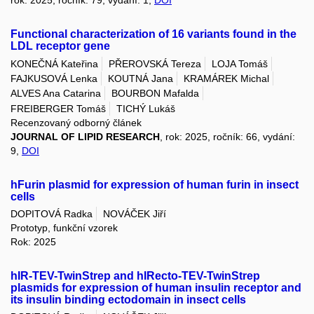
rok: 2025, ročník: 79, vydání: 1,
DOI
Functional characterization of 16 variants found in the
LDL receptor gene
KONEČNÁ Kateřina
PŘEROVSKÁ Tereza
LOJA Tomáš
FAJKUSOVÁ Lenka
KOUTNÁ Jana
KRAMÁREK Michal
ALVES Ana Catarina
BOURBON Mafalda
FREIBERGER Tomáš
TICHÝ Lukáš
Recenzovaný odborný článek
JOURNAL OF LIPID RESEARCH
, rok: 2025, ročník: 66, vydání:
9,
DOI
hFurin plasmid for expression of human furin in insect
cells
DOPITOVÁ Radka
NOVÁČEK Jiří
Prototyp, funkční vzorek
Rok: 2025
hIR-TEV-TwinStrep and hIRecto-TEV-TwinStrep
plasmids for expression of human insulin receptor and
its insulin binding ectodomain in insect cells