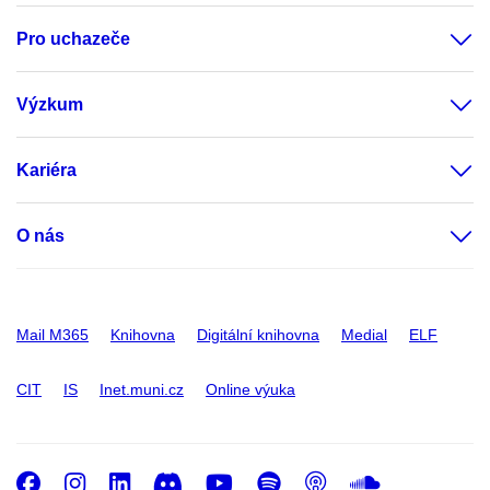
Pro uchazeče
Výzkum
Kariéra
O nás
Mail M365
Knihovna
Digitální knihovna
Medial
ELF
CIT
IS
Inet.muni.cz
Online výuka
Facebook
Instagram
LinkedIn
Discord
Youtube
Spotify
Podcast
SoundC