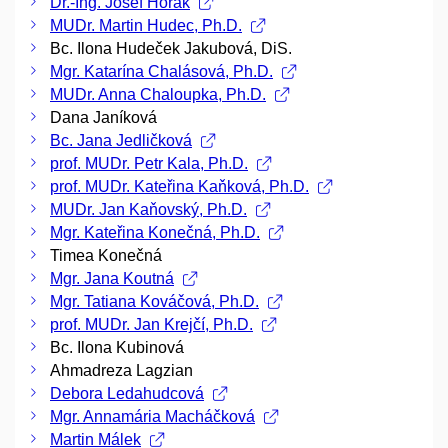
Dr.-Ing. Josef Horák
MUDr. Martin Hudec, Ph.D.
Bc. Ilona Hudeček Jakubová, DiS.
Mgr. Katarína Chalásová, Ph.D.
MUDr. Anna Chaloupka, Ph.D.
Dana Janíková
Bc. Jana Jedličková
prof. MUDr. Petr Kala, Ph.D.
prof. MUDr. Kateřina Kaňková, Ph.D.
MUDr. Jan Kaňovský, Ph.D.
Mgr. Kateřina Konečná, Ph.D.
Timea Konečná
Mgr. Jana Koutná
Mgr. Tatiana Kováčová, Ph.D.
prof. MUDr. Jan Krejčí, Ph.D.
Bc. Ilona Kubinová
Ahmadreza Lagzian
Debora Ledahudcová
Mgr. Annamária Macháčková
Martin Málek