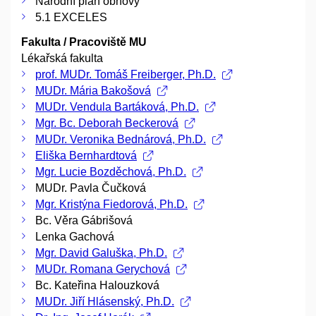
Národní plán obnovy
5.1 EXCELES
Fakulta / Pracoviště MU
Lékařská fakulta
prof. MUDr. Tomáš Freiberger, Ph.D.
MUDr. Mária Bakošová
MUDr. Vendula Bartáková, Ph.D.
Mgr. Bc. Deborah Beckerová
MUDr. Veronika Bednárová, Ph.D.
Eliška Bernhardtová
Mgr. Lucie Bozděchová, Ph.D.
MUDr. Pavla Čučková
Mgr. Kristýna Fiedorová, Ph.D.
Bc. Věra Gábrišová
Lenka Gachová
Mgr. David Galuška, Ph.D.
MUDr. Romana Gerychová
Bc. Kateřina Halouzková
MUDr. Jiří Hlásenský, Ph.D.