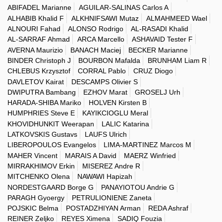
ABIFADEL Marianne
AGUILAR-SALINAS Carlos A
ALHABIB Khalid F
ALKHNIFSAWI Mutaz
ALMAHMEED Wael
ALNOURI Fahad
ALONSO Rodrigo
AL-RASADI Khalid
AL-SARRAF Ahmad
ARCA Marcello
ASHAVAID Tester F
AVERNA Maurizio
BANACH Maciej
BECKER Marianne
BINDER Christoph J
BOURBON Mafalda
BRUNHAM Liam R
CHLEBUS Krzysztof
CORRAL Pablo
CRUZ Diogo
DAVLETOV Kairat
DESCAMPS Olivier S
DWIPUTRA Bambang
EZHOV Marat
GROSELJ Urh
HARADA-SHIBA Mariko
HOLVEN Kirsten B
HUMPHRIES Steve E
KAYIKCIOGLU Meral
KHOVIDHUNKIT Weerapan
LALIC Katarina
LATKOVSKIS Gustavs
LAUFS Ulrich
LIBEROPOULOS Evangelos
LIMA-MARTINEZ Marcos M
MAHER Vincent
MARAIS A David
MAERZ Winfried
MIRRAKHIMOV Erkin
MISEREZ Andre R
MITCHENKO Olena
NAWAWI Hapizah
NORDESTGAARD Borge G
PANAYIOTOU Andrie G
PARAGH Gyoergy
PETRULIONIENE Zaneta
POJSKIC Belma
POSTADZHIYAN Arman
REDA Ashraf
REINER Zeljko
REYES Ximena
SADIQ Fouzia