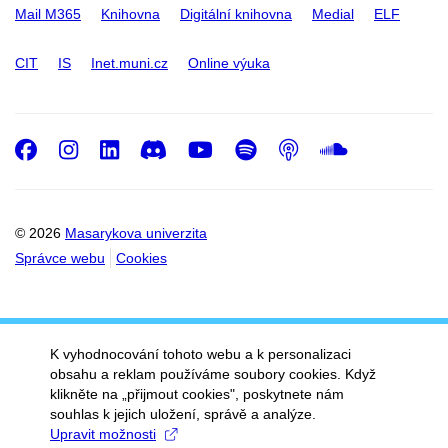
Mail M365
Knihovna
Digitální knihovna
Medial
ELF
CIT
IS
Inet.muni.cz
Online výuka
Facebook
Instagram
LinkedIn
Discord
Youtube
Spotify
Podcast
SoundC
© 2026
Masarykova univerzita
Správce webu
Cookies
K vyhodnocování tohoto webu a k personalizaci
obsahu a reklam používáme soubory cookies. Když
klikněte na „přijmout cookies", poskytnete nám
souhlas k jejich uložení, správě a analýze.
Upravit možnosti