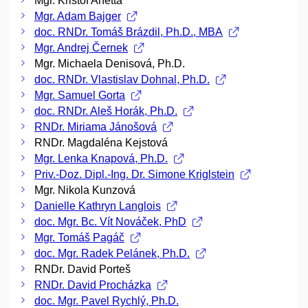
Mgr. Krištof Anetta
Mgr. Adam Bajger
doc. RNDr. Tomáš Brázdil, Ph.D., MBA
Mgr. Andrej Černek
Mgr. Michaela Denisová, Ph.D.
doc. RNDr. Vlastislav Dohnal, Ph.D.
Mgr. Samuel Gorta
doc. RNDr. Aleš Horák, Ph.D.
RNDr. Miriama Jánošová
RNDr. Magdaléna Kejstová
Mgr. Lenka Knapová, Ph.D.
Priv.-Doz. Dipl.-Ing. Dr. Simone Kriglstein
Mgr. Nikola Kunzová
Danielle Kathryn Langlois
doc. Mgr. Bc. Vít Nováček, PhD
Mgr. Tomáš Pagáč
doc. Mgr. Radek Pelánek, Ph.D.
RNDr. David Porteš
RNDr. David Procházka
doc. Mgr. Pavel Rychlý, Ph.D.