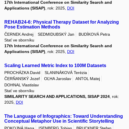
17th International Conference on Similarity Search and
Applications (SISAP)
, rok: 2025,
DOI
REHAB24-6: Physical Therapy Dataset for Analyzing
Pose Estimation Methods
ČERNEK Andrej
SEDMIDUBSKÝ Jan
BUDÍKOVÁ Petra
Stať ve sborníku
17th International Conference on Similarity Search and
Applications (SISAP)
, rok: 2025,
DOI
Scaling Learned Metric Index to 100M Datasets
PROCHÁZKA David
SLANINÁKOVÁ Terézia
ČERŇANSKÝ Jozef
OĽHA Jaroslav
ANTOL Matej
DOHNAL Vlastislav
Stať ve sborníku
SIMILARITY SEARCH AND APPLICATIONS, SISAP 2024
, rok:
2025,
DOI
The Language of Infographics: Toward Understanding
Conceptual Metaphor Use in Scientific Storytelling
POKOJNÁ Hana
ISENBERG Tobias
BRUCKNER Stefan