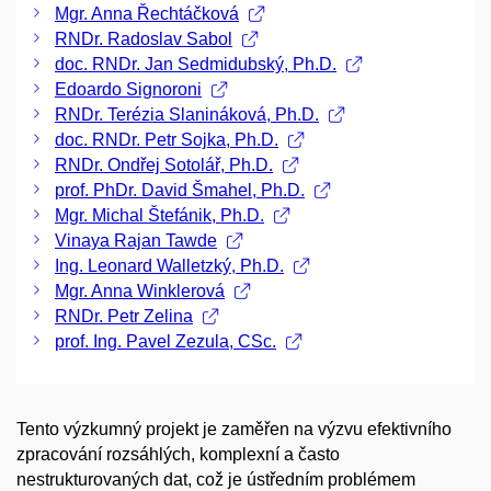
Mgr. Anna Řechtáčková
RNDr. Radoslav Sabol
doc. RNDr. Jan Sedmidubský, Ph.D.
Edoardo Signoroni
RNDr. Terézia Slanináková, Ph.D.
doc. RNDr. Petr Sojka, Ph.D.
RNDr. Ondřej Sotolář, Ph.D.
prof. PhDr. David Šmahel, Ph.D.
Mgr. Michal Štefánik, Ph.D.
Vinaya Rajan Tawde
Ing. Leonard Walletzký, Ph.D.
Mgr. Anna Winklerová
RNDr. Petr Zelina
prof. Ing. Pavel Zezula, CSc.
Tento výzkumný projekt je zaměřen na výzvu efektivního
zpracování rozsáhlých, komplexní a často
nestrukturovaných dat, což je ústředním problémem