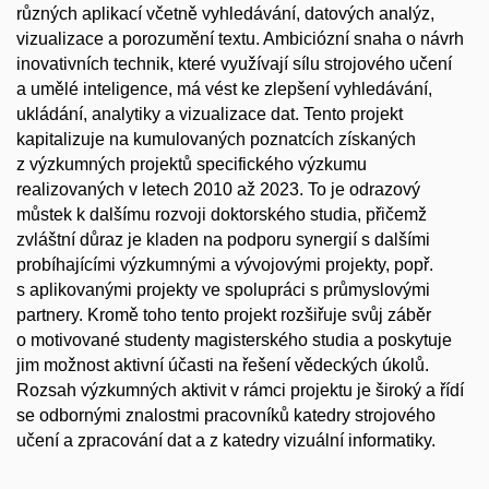
různých aplikací včetně vyhledávání, datových analýz,
vizualizace a porozumění textu. Ambiciózní snaha o návrh
inovativních technik, které využívají sílu strojového učení
a umělé inteligence, má vést ke zlepšení vyhledávání,
ukládání, analytiky a vizualizace dat. Tento projekt
kapitalizuje na kumulovaných poznatcích získaných
z výzkumných projektů specifického výzkumu
realizovaných v letech 2010 až 2023. To je odrazový
můstek k dalšímu rozvoji doktorského studia, přičemž
zvláštní důraz je kladen na podporu synergií s dalšími
probíhajícími výzkumnými a vývojovými projekty, popř.
s aplikovanými projekty ve spolupráci s průmyslovými
partnery. Kromě toho tento projekt rozšiřuje svůj záběr
o motivované studenty magisterského studia a poskytuje
jim možnost aktivní účasti na řešení vědeckých úkolů.
Rozsah výzkumných aktivit v rámci projektu je široký a řídí
se odbornými znalostmi pracovníků katedry strojového
učení a zpracování dat a z katedry vizuální informatiky.