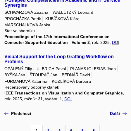
T-Shaped Competencies in Academic and IT Service
Synergies
SCHWARZOVÁ Zuzana
WALLETZKÝ Leonard
PROCHÁZKA Patrik
KUBÍČKOVÁ Klára
MARSCHALKOVÁ Janka
Stať ve sborníku
Proceedings of the 17th International Conference on
Computer Supported Education - Volume 2
, rok: 2025,
DOI
Visual Support for the Loop Grafting Workflow on
Proteins
OPÁLENÝ Filip
ULBRICH Pavol
PLANAS IGLESIAS Joan
BYŠKA Jan
ŠTOURAČ Jan
BEDNÁŘ David
FURMANOVÁ Katarína
KOZLÍKOVÁ Barbora
Recenzovaný odborný článek
IEEE Transactions on Visualization and Computer Graphics
,
rok: 2025, ročník: 31, vydání: 1,
DOI
Předchozí
Další
1
2
3
4
5
6