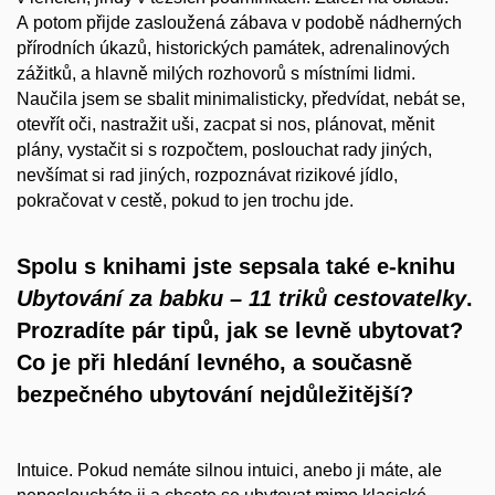
A potom přijde zasloužená zábava v podobě nádherných
přírodních úkazů, historických památek, adrenalinových
zážitků, a hlavně milých rozhovorů s místními lidmi.
Naučila jsem se sbalit minimalisticky, předvídat, nebát se,
otevřít oči, nastražit uši, zacpat si nos, plánovat, měnit
plány, vystačit si s rozpočtem, poslouchat rady jiných,
nevšímat si rad jiných, rozpoznávat rizikové jídlo,
pokračovat v cestě, pokud to jen trochu jde.
Spolu s
knihami jste sepsala také e-knihu
Ubytování za babku – 11 triků cestovatelky
.
Prozradíte pár tipů, jak se levně ubytovat?
Co je při hledání levného, a
současně
bezpečného ubytování nejdůležitější?
Intuice. Pokud nemáte silnou intuici, anebo ji máte, ale