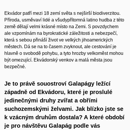
Ekvádor patří mezi 18 zemí světa s nejširší biodiverzitou.
Příroda, usměvaví lidé a všudypřítomná latino hudba z této
země dělají velmi krásné místo na Zemi. S povzdychem
ale vzpomínám na byrokratické záležitosti a nebezpečí,
která s sebou přináší život ve velkých jihoamerických
městech. Dá se na to časem zvyknout, ale cestování je
hlavně o svobodě pohybu, a tyto hrozby velkoměst mohou
být omezující. Ekvádorský venkov a malá města jsou
bezpečné.
Je to právě souostroví Galapágy ležící
západně od Ekvádoru, které je proslulé
jedinečnými druhy zvířat a
obřími
suchozemskými želvami. Jak blízko jste se
k
vzácným druhům dostala? A
které období
je pro návštěvu Galapág podle vás