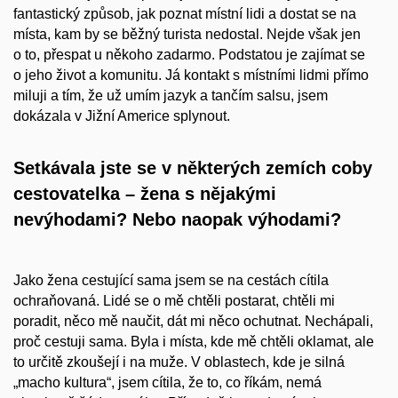
fantastický způsob, jak poznat místní lidi a dostat se na
místa, kam by se běžný turista nedostal. Nejde však jen
o to, přespat u někoho zadarmo. Podstatou je zajímat se
o jeho život a komunitu. Já kontakt s místními lidmi přímo
miluji a tím, že už umím jazyk a tančím salsu, jsem
dokázala v Jižní Americe splynout.
Setkávala jste se v
některých zemích coby
cestovatelka – žena s
nějakými
nevýhodami? Nebo naopak výhodami?
Jako žena cestující sama jsem se na cestách cítila
ochraňovaná. Lidé se o mě chtěli postarat, chtěli mi
poradit, něco mě naučit, dát mi něco ochutnat. Nechápali,
proč cestuji sama. Byla i místa, kde mě chtěli oklamat, ale
to určitě zkoušejí i na muže. V oblastech, kde je silná
„macho kultura“, jsem cítila, že to, co říkám, nemá