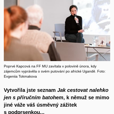
Poprvé Kapcová na FF MU zavítala v polovině února, kdy
zájemcům vyprávěla o svém putování po africké Ugandě. Foto:
Evgeniia Tokmakova
Vytvořila jste seznam
Jak cestovat nalehko
jen s
příručním batohem
, k
němuž se mimo
jiné váže váš úsměvný zážitek
s
podprsenkou...