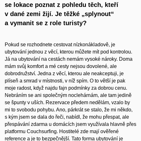
se lokace poznat z pohledu těch, kteří
v dané zemi žijí. Je těžké „splynout“
a vymanit se z role turisty?
Pokud se rozhodnete cestovat nízkonákladově, je
ubytování jednou z věcí, kterou můžete mít pod kontrolou.
Já na ubytování na cestách nemám vysoké nároky. Doma
mám svůj komfort a mé cesty nejsou dovolené, ale
dobrodružství. Jedna z věcí, kterou ale neakceptuji, je
plíseň a smrad v místnosti, v níž spím. O to větší je pak
moje radost, když najdu fajn podmínky za dobrou cenu.
Nebráním se ani společným noclehárnám, ale tam jedině
se špunty v uších. Rezervace předem nedělám, vzalo by
mi to svobodu pohybu. Ano, párkrát se stalo, že mi někdo,
s kým jsem se dala do řeči, nabídl, že mohu přespat, ale
přespávání zdarma u domácích jsem využívala hlavně přes
platformu Couchsurfing. Hostitelé zde mají ověřené
reference a je to bezpečnější. Tato forma ubytování je