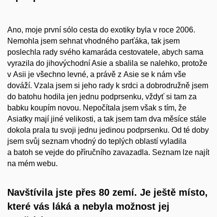
Ano, moje první sólo cesta do exotiky byla v roce 2006.
Nemohla jsem sehnat vhodného parťáka, tak jsem
poslechla rady svého kamaráda cestovatele, abych sama
vyrazila do jihovýchodní Asie a sbalila se nalehko, protože
v Asii je všechno levné, a právě z Asie se k nám vše
dováží. Vzala jsem si jeho rady k srdci a dobrodružně jsem
do batohu hodila jen jednu podprsenku, vždyť si tam za
babku koupím novou. Nepočítala jsem však s tím, že
Asiatky mají jiné velikosti, a tak jsem tam dva měsíce stále
dokola prala tu svoji jednu jedinou podprsenku. Od té doby
jsem svůj seznam vhodný do teplých oblastí vyladila
a batoh se vejde do příručního zavazadla. Seznam lze najít
na mém webu.
Navštívila jste přes 80 zemí. Je ještě místo,
které vás láká a
nebyla možnost jej