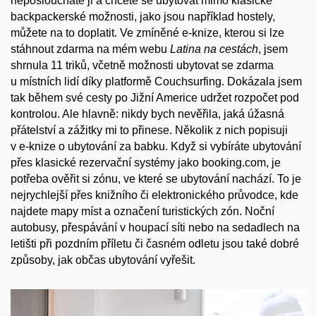
neposloucháte ji a chcete se ubytovat mimo klasické
backpackerské možnosti, jako jsou například hostely,
můžete na to doplatit. Ve zmíněné e-knize, kterou si lze
stáhnout zdarma na mém webu
Latina na cestách
, jsem
shrnula 11 triků, včetně možnosti ubytovat se zdarma
u místních lidí díky platformě Couchsurfing. Dokázala jsem
tak během své cesty po Jižní Americe udržet rozpočet pod
kontrolou. Ale hlavně: nikdy bych nevěřila, jaká úžasná
přátelství a zážitky mi to přinese. Několik z nich popisuji
v e-knize o ubytování za babku. Když si vybíráte ubytování
přes klasické rezervační systémy jako booking.com, je
potřeba ověřit si zónu, ve které se ubytování nachází. To je
nejrychlejší přes knižního či elektronického průvodce, kde
najdete mapy míst a označení turistických zón. Noční
autobusy, přespávání v houpací síti nebo na sedadlech na
letišti při pozdním příletu či časném odletu jsou také dobré
způsoby, jak občas ubytování vyřešit.