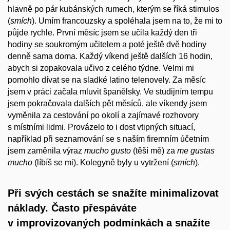
hlavně po pár kubánských rumech, kterým se říká stimulos
(
smích
). Umím francouzsky a spoléhala jsem na to, že mi to
půjde rychle. První měsíc jsem se učila každý den tři
hodiny se soukromým učitelem a poté ještě dvě hodiny
denně sama doma. Každý víkend ještě dalších 16 hodin,
abych si zopakovala učivo z celého týdne. Velmi mi
pomohlo dívat se na sladké latino telenovely. Za měsíc
jsem v práci začala mluvit španělsky. Ve studijním tempu
jsem pokračovala dalších pět měsíců, ale víkendy jsem
vyměnila za cestování po okolí a zajímavé rozhovory
s místními lidmi. Provázelo to i dost vtipných situací,
například při seznamování se s naším firemním účetním
jsem zaměnila výraz
mucho gusto
(těší mě) za
me gustas
mucho
(líbíš se mi). Kolegyně byly u vytržení (
smích
).
Při svých cestách se snažíte minimalizovat
náklady. Často přespáváte
v improvizovaných podmínkách a snažíte