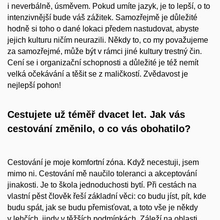
i neverbálně, úsměvem. Pokud umíte jazyk, je to lepší, o to
intenzivnější bude váš zážitek. Samozřejmě je důležité
hodně si toho o dané lokaci předem nastudovat, abyste
jejich kulturu ničím neurazili. Někdy to, co my považujeme
za samozřejmé, může být v rámci jiné kultury trestný čin.
Cení se i organizační schopnosti a důležité je též nemít
velká očekávání a těšit se z maličkostí. Zvědavost je
nejlepší pohon!
Cestujete už téměř dvacet let. Jak vás
cestování změnilo, o
co vás obohatilo?
Cestování je moje komfortní zóna. Když necestuji, jsem
mimo ni. Cestování mě naučilo toleranci a akceptování
jinakosti. Je to škola jednoduchosti bytí. Při cestách na
vlastní pěst člověk řeší základní věci: co budu jíst, pít, kde
budu spát, jak se budu přemisťovat, a toto vše je někdy
v lehčích, jindy v těžších podmínkách. Záleží na oblasti.