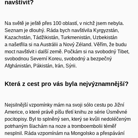
navštívit?
Na světě je ještě přes 100 oblastí, v nichž jsem nebyla.
Seznam je dlouhý. Ráda bych navštívila Kyrgyzstán,
Kazachstán, Tádžikistán, Turkmenistán, Uzbekistán
a našetřila si na Austrálii a Nový Zéland. Věřím, že budu
moct navštívit i další země. Počkám si na svobodný Tibet,
svobodnou Severní Koreu, svobodný a bezpečný
Afghánistán, Pákistán, Irán, Sýrii.
Která z
cest pro vás byla nejvýznamnější?
Nejsilnější vzpomínky mám na svoji sólo cestu po Jižní
Americe, o které právě píšu třetí knihu ze série Úsměvné
pocitopisy. Byl to splněný sen, který se kvůli nedoléčeným
potrhaným šlachám na noze a tromboembolii téměř
nesplnil. Ráda vzpomínám na Mongolsko a přespávání