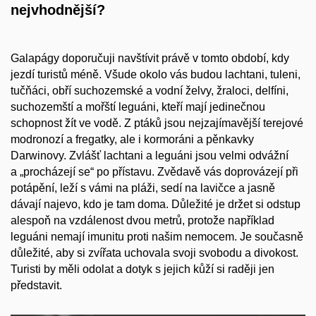
nejvhodnější?
Galapágy doporučuji navštívit právě v tomto období, kdy
jezdí turistů méně. Všude okolo vás budou lachtani, tuleni,
tučňáci, obří suchozemské a vodní želvy, žraloci, delfíni,
suchozemští a mořští leguáni, kteří mají jedinečnou
schopnost žít ve vodě. Z ptáků jsou nejzajímavější terejové
modronozí a fregatky, ale i kormoráni a pěnkavky
Darwinovy. Zvlášť lachtani a leguáni jsou velmi odvážní
a „procházejí se“ po přístavu. Zvědavě vás doprovázejí při
potápění, leží s vámi na pláži, sedí na lavičce a jasně
dávají najevo, kdo je tam doma. Důležité je držet si odstup
alespoň na vzdálenost dvou metrů, protože například
leguáni nemají imunitu proti našim nemocem. Je současně
důležité, aby si zvířata uchovala svoji svobodu a divokost.
Turisti by měli odolat a dotyk s jejich kůží si raději jen
představit.