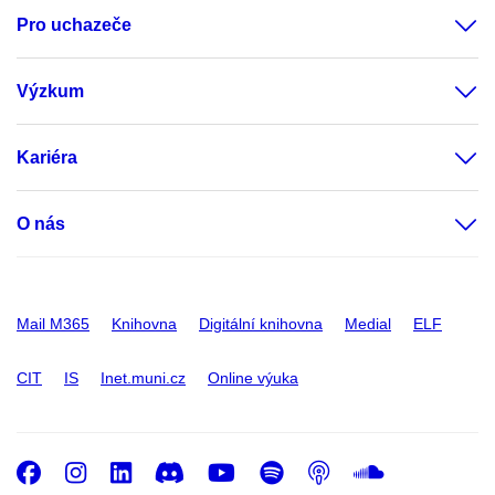
Pro uchazeče
Výzkum
Kariéra
O nás
Mail M365
Knihovna
Digitální knihovna
Medial
ELF
CIT
IS
Inet.muni.cz
Online výuka
Facebook
Instagram
LinkedIn
Discord
Youtube
Spotify
Podcast
SoundC