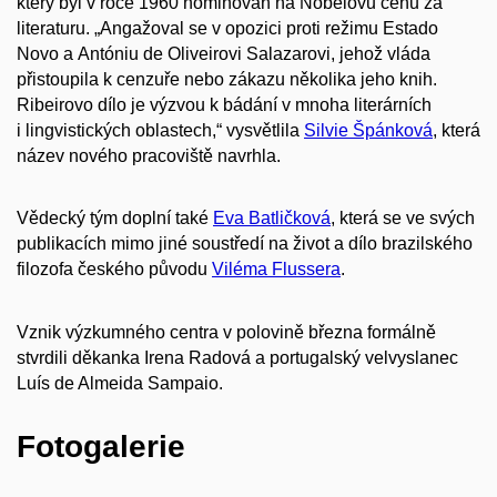
který byl v roce 1960 nominován na Nobelovu cenu za
literaturu. „Angažoval se v opozici proti režimu Estado
Novo a Antóniu de Oliveirovi Salazarovi, jehož vláda
přistoupila k cenzuře nebo zákazu několika jeho knih.
Ribeirovo dílo je výzvou k bádání v mnoha literárních
i lingvistických oblastech,“ vysvětlila
Silvie Špánková
, která
název nového pracoviště navrhla.
Vědecký tým doplní také
Eva Batličková
, která se ve svých
publikacích mimo jiné soustředí na život a dílo brazilského
filozofa českého původu
Viléma Flussera
.
Vznik výzkumného centra v polovině března formálně
stvrdili děkanka Irena Radová a portugalský velvyslanec
Luís de Almeida Sampaio.
Fotogalerie