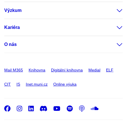
Výzkum
Kariéra
O nás
Mail M365
Knihovna
Digitální knihovna
Medial
ELF
CIT
IS
Inet.muni.cz
Online výuka
Facebook
Instagram
LinkedIn
Discord
Youtube
Spotify
Podcast
SoundC