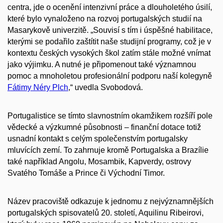
centra, jde o ocenění intenzivní práce a dlouholetého úsilí,
které bylo vynaloženo na rozvoj portugalských studií na
Masarykově univerzitě. „Souvisí s tím i úspěšné habilitace,
kterými se podařilo zaštítit naše studijní programy, což je v
kontextu českých vysokých škol zatím stále možné vnímat
jako výjimku. A nutné je připomenout také významnou
pomoc a mnoholetou profesionální podporu naší kolegyně
Fátimy Néry Plch
,“ uvedla Svobodová.
Portugalistice se tímto slavnostním okamžikem rozšíří pole
vědecké a výzkumné působnosti – finanční dotace totiž
usnadní kontakt s celým společenstvím portugalsky
mluvících zemí. To zahrnuje kromě Portugalska a Brazílie
také například Angolu, Mosambik, Kapverdy, ostrovy
Svatého Tomáše a Prince či Východní Timor.
Název pracoviště odkazuje k jednomu z nejvýznamnějších
portugalských spisovatelů 20. století, Aquilinu Ribeirovi,