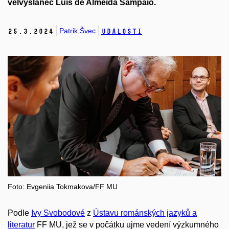
velvyslanec Luís de Almeida Sampaio.
Patrik Švec
25.
3.
2024
Události
Foto: Evgeniia Tokmakova/FF MU
Podle
Ivy Svobodové
z
Ústavu románských jazyků a
literatur
FF MU, jež se v počátku ujme vedení výzkumného