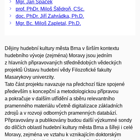
Mgr. Jan Špaček
prof. PhDr. Miloš Štědroň, CSc.
doc. PhDr. Jiří Zahrádka, Ph.D.
Mgr. Bc. Miloš Zapletal, Ph.D.
Dějiny hudební kultury města Brna v širším kontextu
hudebního vývoje (zejména) Moravy jsou jedním
z hlavních připravovaných střednědobých vědeckých
projektů Ústavu hudební vědy Filozofické fakulty
Masarykovy univerzity.
Tato část projektu navazuje na předchozí fáze spojené
především s koncepční a metodologickou přípravou
a pokračuje v dalším utřídění a sběru relevantního
pramenného materiálu včetně digitalizace základních
zdrojů a v rozvoji odborných pramenných databází.
Připravovány a publikovány budou další výzkumné sondy
do dílčích oblastí hudební kultury města Brna a šířeji i celé
Moravy, zejména ve vztahu k vznikajícím doktorským