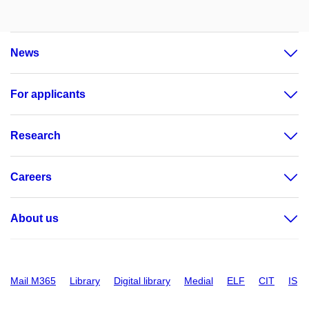
News
For applicants
Research
Careers
About us
Mail M365
Library
Digital library
Medial
ELF
CIT
IS