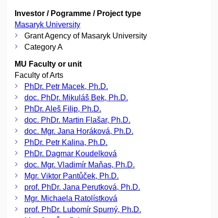
Investor / Pogramme / Project type
Masaryk University
Grant Agency of Masaryk University
Category A
MU Faculty or unit
Faculty of Arts
PhDr. Petr Macek, Ph.D.
doc. PhDr. Mikuláš Bek, Ph.D.
PhDr. Aleš Filip, Ph.D.
doc. PhDr. Martin Flašar, Ph.D.
doc. Mgr. Jana Horáková, Ph.D.
PhDr. Petr Kalina, Ph.D.
PhDr. Dagmar Koudelková
doc. Mgr. Vladimír Maňas, Ph.D.
Mgr. Viktor Pantůček, Ph.D.
prof. PhDr. Jana Perutková, Ph.D.
Mgr. Michaela Ratolístková
prof. PhDr. Lubomír Spurný, Ph.D.