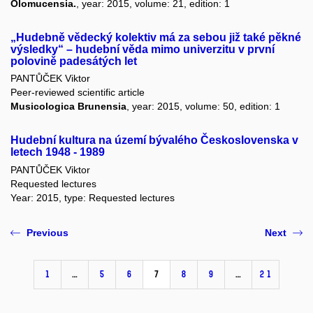
Olomucensia.
, year: 2015, volume: 21, edition: 1
„Hudebně vědecký kolektiv má za sebou již také pěkné
výsledky“ – hudební věda mimo univerzitu v první
polovině padesátých let
PANTŮČEK Viktor
Peer-reviewed scientific article
Musicologica Brunensia
, year: 2015, volume: 50, edition: 1
Hudební kultura na území bývalého Československa v
letech 1948 - 1989
PANTŮČEK Viktor
Requested lectures
Year: 2015, type: Requested lectures
Previous
Next
1
…
5
6
7
8
9
…
21