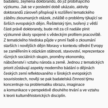
badatelů, zejména doktorandů, do již probíhajícího
výzkumu. Jak se v poslední době ukázalo, aktivity
doktorandů zároveň přispívají k rozšíření tematického
záběru zkoumaných otázek, zvláště o problémy týkající se
širších evropských dějin. Řešitelský tým, tvořený z větší
části právě doktorandy, bude mít za cíl nadále plnit
výzkumné úkoly spojené s vědeckým profilem pracoviště.
Z tematického hlediska půjde v první řadě o zkoumání
starších i novějších dějin Moravy v kontextu střední Evropy
se zaměřením k otázkám státnosti, stavovství, reprezentace
různých sociálních skupin, proměny ekonomiky,
náboženství i vztahu národa a země. Jednou z tematických
priorit zůstávají aspekty moderního bádání o dějinách
českých zemí reflektovaného v širokých evropských
souvislostech, nověji se pak badatelská činnost týmu
koncentruje na problematiku obrazu, imaginace
a komunikace v perspektivě dlouhého trvání a ve vztahu
k teorii kulturněhistorických disciplín.