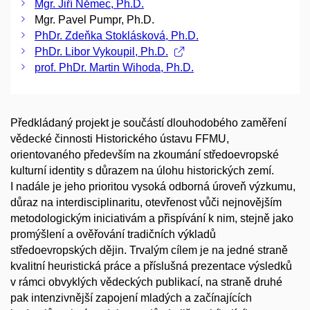
Mgr. Jiří Němec, Ph.D.
Mgr. Pavel Pumpr, Ph.D.
PhDr. Zdeňka Stoklásková, Ph.D.
PhDr. Libor Vykoupil, Ph.D.
prof. PhDr. Martin Wihoda, Ph.D.
Předkládaný projekt je součástí dlouhodobého zaměření
vědecké činnosti Historického ústavu FFMU,
orientovaného především na zkoumání středoevropské
kulturní identity s důrazem na úlohu historických zemí.
I nadále je jeho prioritou vysoká odborná úroveň výzkumu,
důraz na interdisciplinaritu, otevřenost vůči nejnovějším
metodologickým iniciativám a přispívání k nim, stejně jako
promýšlení a ověřování tradičních výkladů
středoevropských dějin. Trvalým cílem je na jedné straně
kvalitní heuristická práce a příslušná prezentace výsledků
v rámci obvyklých vědeckých publikací, na straně druhé
pak intenzivnější zapojení mladých a začínajících