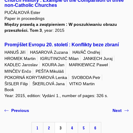
Church History : Example of the Comparison of three
non-Catholic Churches
PUČÁLKOVÁ Ester
Paper in proceedings
Między prawdą a zwątpieniem : W poszukiwaniu obrazu
przeszłości. Tom 3
, year: 2015
Promýšlet Evropu 20. století : Konflikty beze zbraní
HANUŠ Jiří
HASAROVÁ Zuzana
HAVÁČ Ondřej
HROMEK Martin
IGRUTINOVIĆ Milan
JANKECH Juraj
KADLEC Jaroslav
KOURA Jan
MARKIEWICZ Paweł
MINČEV Enčo
PEŠTA Mikuláš
POKORNÁ KORYTAROVÁ Lenka
SVOBODA Petr
ŠISLER Filip
ŠKERLOVÁ Jana
VITKO Martin
Book
Year: 2015, edition: Vydání 1., number of pages: 326 s.
Previous
Next
1
2
3
4
5
6