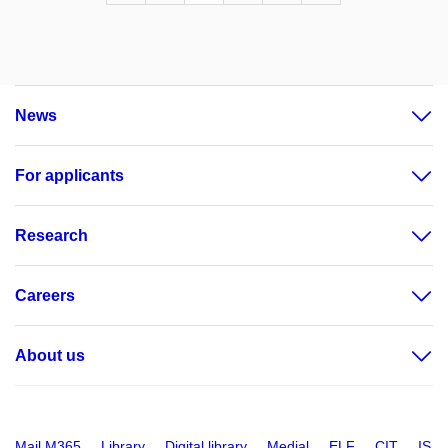
News
For applicants
Research
Careers
About us
Mail M365
Library
Digital library
Medial
ELF
CIT
IS