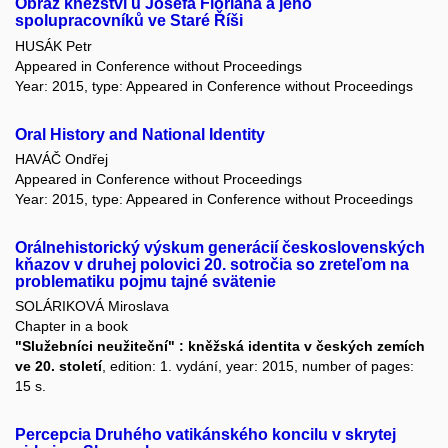
Obraz kněžství u Josefa Floriana a jeho
spolupracovníků ve Staré Říši
HUSÁK Petr
Appeared in Conference without Proceedings
Year: 2015, type: Appeared in Conference without Proceedings
Oral History and National Identity
HAVÁČ Ondřej
Appeared in Conference without Proceedings
Year: 2015, type: Appeared in Conference without Proceedings
Orálnehistorický výskum generácií československých
kňazov v druhej polovici 20. sotročia so zreteľom na
problematiku pojmu tajné svätenie
SOLÁRIKOVÁ Miroslava
Chapter in a book
"Služebníci neužiteční" : kněžská identita v českých zemích
ve 20. století
, edition: 1. vydání, year: 2015, number of pages:
15 s.
Percepcia Druhého vatikánského koncilu v skrytej