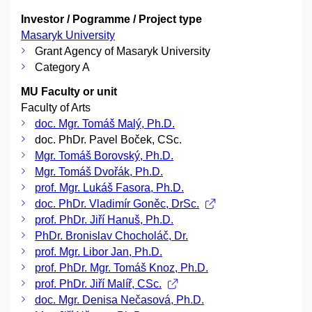
Investor / Pogramme / Project type
Masaryk University
Grant Agency of Masaryk University
Category A
MU Faculty or unit
Faculty of Arts
doc. Mgr. Tomáš Malý, Ph.D.
doc. PhDr. Pavel Boček, CSc.
Mgr. Tomáš Borovský, Ph.D.
Mgr. Tomáš Dvořák, Ph.D.
prof. Mgr. Lukáš Fasora, Ph.D.
doc. PhDr. Vladimír Goněc, DrSc.
prof. PhDr. Jiří Hanuš, Ph.D.
PhDr. Bronislav Chocholáč, Dr.
prof. Mgr. Libor Jan, Ph.D.
prof. PhDr. Mgr. Tomáš Knoz, Ph.D.
prof. PhDr. Jiří Malíř, CSc.
doc. Mgr. Denisa Nečasová, Ph.D.