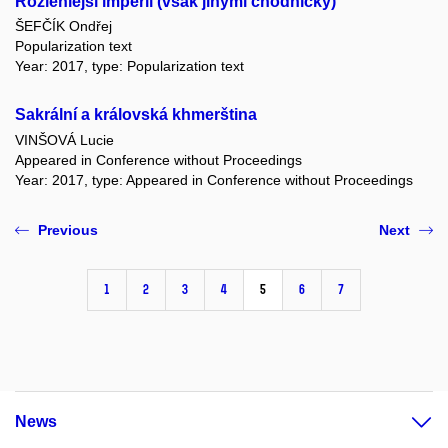
Rozlehlejší impérií (však jinými chodníčky)
ŠEFČÍK Ondřej
Popularization text
Year: 2017, type: Popularization text
Sakrální a královská khmerština
VINŠOVÁ Lucie
Appeared in Conference without Proceedings
Year: 2017, type: Appeared in Conference without Proceedings
Previous
Next
1
2
3
4
5
6
7
News