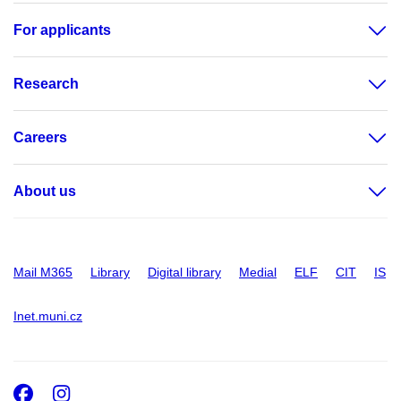
For applicants
Research
Careers
About us
Mail M365
Library
Digital library
Medial
ELF
CIT
IS
Inet.muni.cz
Facebook
Instagram