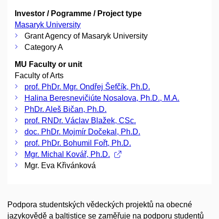
Investor / Pogramme / Project type
Masaryk University
Grant Agency of Masaryk University
Category A
MU Faculty or unit
Faculty of Arts
prof. PhDr. Mgr. Ondřej Šefčík, Ph.D.
Halina Beresnevičiúte Nosalova, Ph.D., M.A.
PhDr. Aleš Bičan, Ph.D.
prof. RNDr. Václav Blažek, CSc.
doc. PhDr. Mojmír Dočekal, Ph.D.
prof. PhDr. Bohumil Fořt, Ph.D.
Mgr. Michal Kovář, Ph.D.
Mgr. Eva Křivánková
Podpora studentských vědeckých projektů na obecné
jazykovědě a baltistice se zaměřuje na podporu studentů