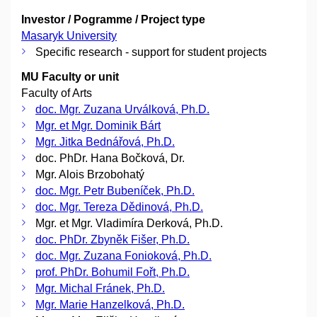
Investor / Pogramme / Project type
Masaryk University
Specific research - support for student projects
MU Faculty or unit
Faculty of Arts
doc. Mgr. Zuzana Urválková, Ph.D.
Mgr. et Mgr. Dominik Bárt
Mgr. Jitka Bednářová, Ph.D.
doc. PhDr. Hana Bočková, Dr.
Mgr. Alois Brzobohatý
doc. Mgr. Petr Bubeníček, Ph.D.
doc. Mgr. Tereza Dědinová, Ph.D.
Mgr. et Mgr. Vladimíra Derková, Ph.D.
doc. PhDr. Zbyněk Fišer, Ph.D.
doc. Mgr. Zuzana Fonioková, Ph.D.
prof. PhDr. Bohumil Fořt, Ph.D.
Mgr. Michal Fránek, Ph.D.
Mgr. Marie Hanzelková, Ph.D.