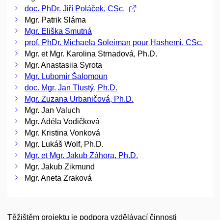
doc. PhDr. Jiří Poláček, CSc.
Mgr. Patrik Sláma
Mgr. Eliška Smutná
prof. PhDr. Michaela Soleiman pour Hashemi, CSc.
Mgr. et Mgr. Karolina Strnadová, Ph.D.
Mgr. Anastasiia Syrota
Mgr. Lubomír Šalomoun
doc. Mgr. Jan Tlustý, Ph.D.
Mgr. Zuzana Urbaničová, Ph.D.
Mgr. Jan Valuch
Mgr. Adéla Vodičková
Mgr. Kristina Vonková
Mgr. Lukáš Wolf, Ph.D.
Mgr. et Mgr. Jakub Záhora, Ph.D.
Mgr. Jakub Zikmund
Mgr. Aneta Zraková
Těžištěm projektu je podpora vzdělávací činnosti