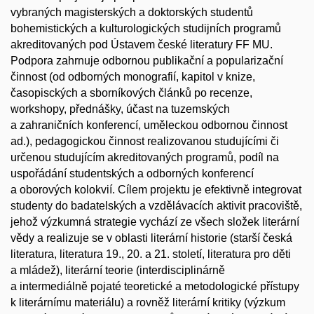
vybraných magisterských a doktorských studentů
bohemistických a kulturologických studijních programů
akreditovaných pod Ústavem české literatury FF MU.
Podpora zahrnuje odbornou publikační a popularizační
činnost (od odborných monografií, kapitol v knize,
časopisckých a sborníkových článků po recenze,
workshopy, přednášky, účast na tuzemských
a zahraničních konferencí, uměleckou odbornou činnost
ad.), pedagogickou činnost realizovanou studujícími či
určenou studujícím akreditovaných programů, podíl na
uspořádání studentských a odborných konferencí
a oborových kolokvií. Cílem projektu je efektivně integrovat
studenty do badatelských a vzdělávacích aktivit pracoviště,
jehož výzkumná strategie vychází ze všech složek literární
vědy a realizuje se v oblasti literární historie (starší česká
literatura, literatura 19., 20. a 21. století, literatura pro děti
a mládež), literární teorie (interdisciplinárně
a intermediálně pojaté teoretické a metodologické přístupy
k literárnímu materiálu) a rovněž literární kritiky (výzkum