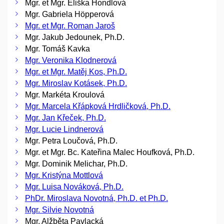
Mgr. et Mgr. Eliška Hondlová
Mgr. Gabriela Höpperová
Mgr. et Mgr. Roman Jaroš
Mgr. Jakub Jedounek, Ph.D.
Mgr. Tomáš Kavka
Mgr. Veronika Klodnerová
Mgr. et Mgr. Matěj Kos, Ph.D.
Mgr. Miroslav Kotásek, Ph.D.
Mgr. Markéta Kroulová
Mgr. Marcela Křápková Hrdličková, Ph.D.
Mgr. Jan Křeček, Ph.D.
Mgr. Lucie Lindnerová
Mgr. Petra Loučová, Ph.D.
Mgr. et Mgr. Bc. Kateřina Malec Houfková, Ph.D.
Mgr. Dominik Melichar, Ph.D.
Mgr. Kristýna Mottlová
Mgr. Luisa Nováková, Ph.D.
PhDr. Miroslava Novotná, Ph.D. et Ph.D.
Mgr. Silvie Novotná
Mgr. Alžběta Pavlacká