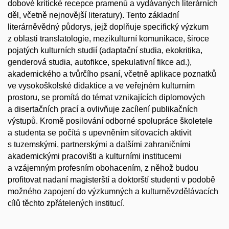
dobové kritické recepce pramenů a vydávaných literárních
děl, včetně nejnovější literatury). Tento základní
literárněvědný půdorys, jejž doplňuje specifický výzkum
z oblasti translatologie, mezikulturní komunikace, široce
pojatých kulturních studií (adaptační studia, ekokritika,
genderová studia, autofikce, spekulativní fikce ad.),
akademického a tvůrčího psaní, včetně aplikace poznatků
ve vysokoškolské didaktice a ve veřejném kulturním
prostoru, se promítá do témat vznikajících diplomových
a disertačních prací a ovlivňuje zacílení publikačních
výstupů. Kromě posilování odborné spolupráce školetele
a studenta se počítá s upevněním síťovacích aktivit
s tuzemskými, partnerskými a dalšími zahraničními
akademickými pracovišti a kulturními institucemi
a vzájemným profesním obohacením, z něhož budou
profitovat nadaní magisterští a doktorští studenti v podobě
možného zapojení do výzkumných a kulturněvzdělávacích
cílů těchto zpřátelených institucí.