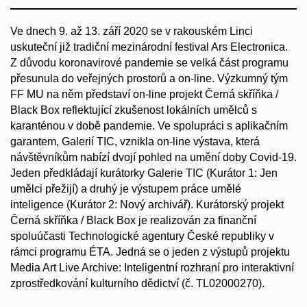
Ve dnech 9. až 13. září 2020 se v rakouském Linci
uskuteční již tradiční mezinárodní festival Ars Electronica.
Z důvodu koronavirové pandemie se velká část programu
přesunula do veřejných prostorů a on-line. Výzkumný tým
FF MU na něm představí on-line projekt Černá skříňka /
Black Box reflektující zkušenost lokálních umělců s
karanténou v době pandemie. Ve spolupráci s aplikačním
garantem, Galerií TIC, vznikla on-line výstava, která
návštěvníkům nabízí dvojí pohled na umění doby Covid-19.
Jeden předkládají kurátorky Galerie TIC (Kurátor 1: Jen
umělci přežijí) a druhý je výstupem práce umělé
inteligence (Kurátor 2: Nový archivář). Kurátorský projekt
Černá skříňka / Black Box je realizován za finanční
spoluúčasti Technologické agentury České republiky v
rámci programu ÉTA. Jedná se o jeden z výstupů projektu
Media Art Live Archive: Inteligentní rozhraní pro interaktivní
zprostředkování kulturního dědictví (č. TL02000270).