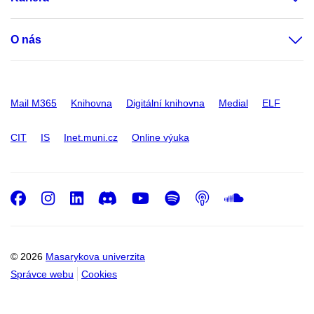
O nás
Mail M365
Knihovna
Digitální knihovna
Medial
ELF
CIT
IS
Inet.muni.cz
Online výuka
Facebook
Instagram
LinkedIn
Discord
Youtube
Spotify
Podcast
SoundC
© 2026
Masarykova univerzita
Správce webu
Cookies