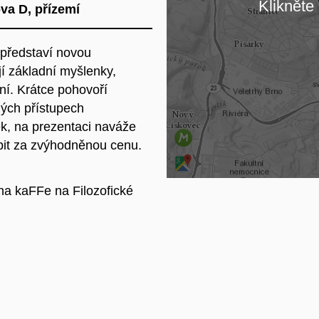
Klikněte 
va D, přízemí
Na
 představí novou
ejí základní myšlenky,
ání. Krátce pohovoří
ných přístupech
k, na prezentaci naváže
pit za zvýhodněnou cenu.
rna kaFFe na Filozofické