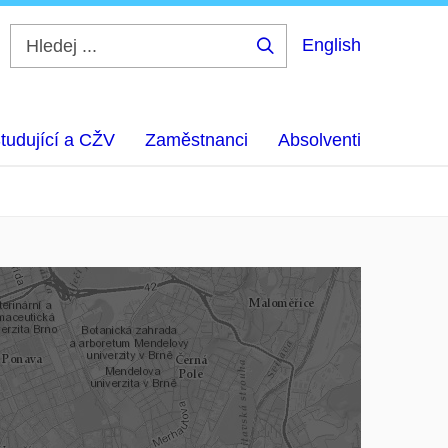
English
Hledej
...
tudující a CŽV
Zaměstnanci
Absolventi