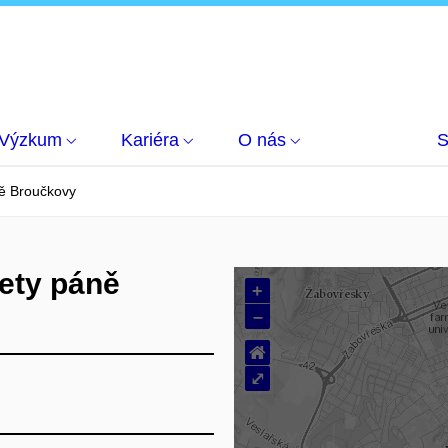
Výzkum
Kariéra
O nás
S
ně Broučkovy
lety páně
+
–
⌂
⤢