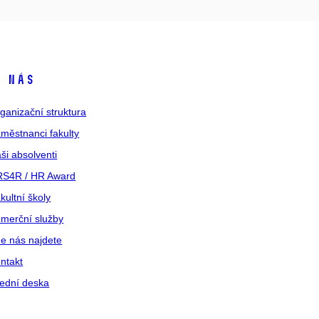
 nás
ganizační struktura
městnanci fakulty
ši absolventi
S4R / HR Award
kultní školy
merční služby
e nás najdete
ntakt
ední deska