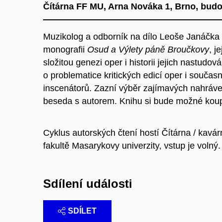
Čítárna FF MU, Arna Nováka 1, Brno, budo
Muzikolog a odborník na dílo Leoše Janáčka
monografii
Osud a
Výlety páně Broučkovy
, j
složitou genezi oper i historii jejich nastudov
o problematice kritických edicí oper i součas
inscenátorů. Zazní výběr zajímavých nahráve
beseda s autorem. Knihu si bude možné kou
Cyklus autorských čtení hostí Čítárna / kavá
fakultě Masarykovy univerzity, vstup je volný.
Sdílení události
SDÍLET