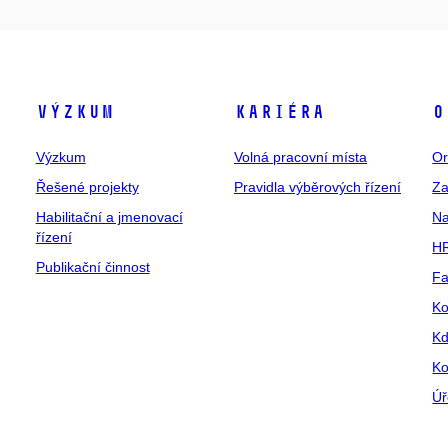
Výzkum
Kariéra
O
Výzkum
Volná pracovní místa
Or
Řešené projekty
Pravidla výběrových řízení
Za
Habilitační a jmenovací
Na
řízení
HR
Publikační činnost
Fa
Ko
Kd
Ko
Úř