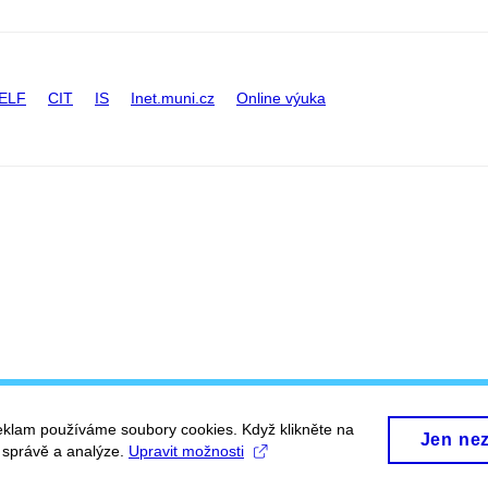
ELF
CIT
IS
Inet.muni.cz
Online výuka
eklam používáme soubory cookies. Když klikněte na
Jen ne
, správě a analýze.
Upravit možnosti