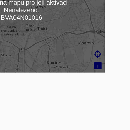
na mapu pro její aktivaci
Nenalezeno:
čítám mapu…
BVA04N01016

i