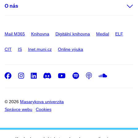
O nás
Mail M365
Knihovna
Digitální knihovna
Medial
ELF
CIT
IS
Inet.muni.cz
Online výuka
Facebook
Instagram
LinkedIn
Discord
Youtube
Spotify
Podcast
SoundC
© 2026
Masarykova univerzita
Správce webu
Cookies