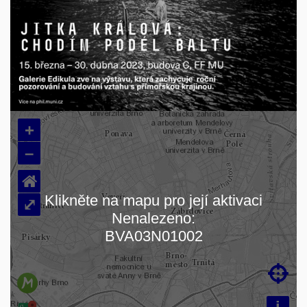
+
–
⌂
Klikněte na mapu pro její aktivaci
⤢
Nenalezeno:
Načítám mapu…
BVA03N01002

i