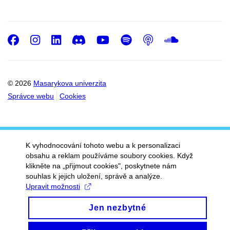
Facebook
Instagram
LinkedIn
Discord
Youtube
Spotify
Podcast
SoundC
© 2026
Masarykova univerzita
Správce webu
Cookies
K vyhodnocování tohoto webu a k personalizaci
obsahu a reklam používáme soubory cookies. Když
klikněte na „přijmout cookies", poskytnete nám
souhlas k jejich uložení, správě a analýze.
Upravit možnosti
Jen nezbytné