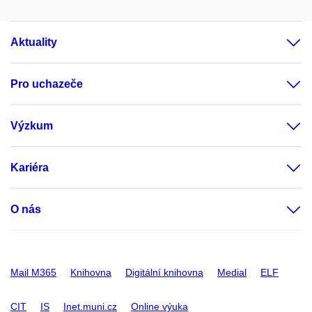
Aktuality
Pro uchazeče
Výzkum
Kariéra
O nás
Mail M365
Knihovna
Digitální knihovna
Medial
ELF
CIT
IS
Inet.muni.cz
Online výuka