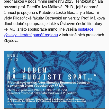
přednáškou v podzimním semestru 2023. Tentokrát přijala
pozvání prof. PaedDr. Iva Málková, Ph.D., jejíž odborná
činnost je spojena s
Katedrou české literatury a literární
vědy
Filozofické fakulty Ostravské univerzity. Prof. Málková
dlouhodobě spolupracuje také s Ústavem české literatury
FF MU, z této spolupráce mimo jiné vzešla
instalace
výstavy Literární paměť regionu
v industriálních prostorách
Zbýšova.