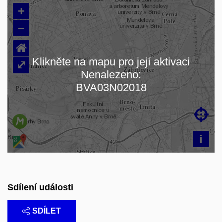
+
–
⌂
Klikněte na mapu pro její aktivaci
⤢
Nenalezeno:
Načítám mapu…
BVA03N02018

i
Sdílení události
SDÍLET