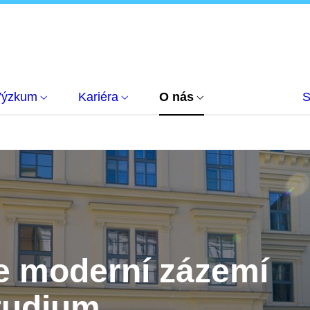
Výzkum
Kariéra
O nás
S
e moderní zázemí
tudium