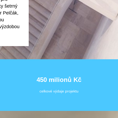
ky šetrný
r Pelčák,
ou
u výzdobou
450 milionů Kč
celkové výdaje projektu