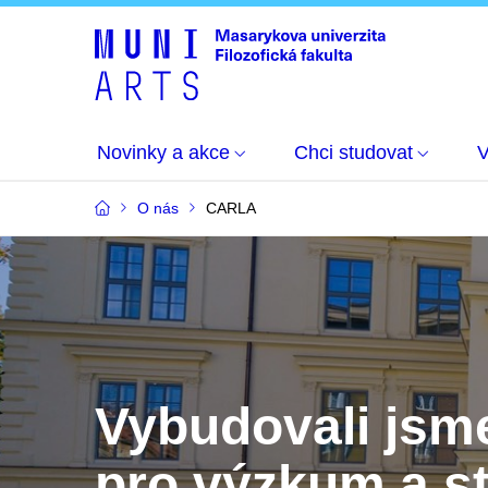
Novinky a akce
Chci studovat
O nás
CARLA
Vybudovali jsm
pro výzkum a s