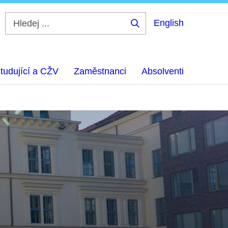
English
Hledej
...
tudující a CŽV
Zaměstnanci
Absolventi