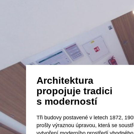
Architektura
propojuje tradici
s moderností
Tři budovy postavené v letech 1872, 19
prošly výraznou úpravou, která se soustř
vytvoření moderního prostředí vhodného