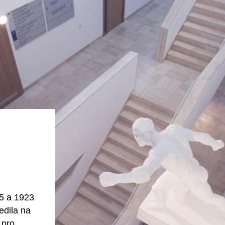
05 a 1923
edila na
 pro