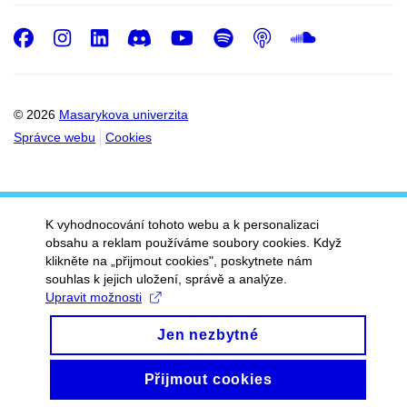
Facebook
Instagram
LinkedIn
Discord
Youtube
Spotify
Podcast
SoundC
© 2026
Masarykova univerzita
Správce webu
Cookies
K vyhodnocování tohoto webu a k personalizaci
obsahu a reklam používáme soubory cookies. Když
klikněte na „přijmout cookies", poskytnete nám
souhlas k jejich uložení, správě a analýze.
Upravit možnosti
Jen nezbytné
Přijmout cookies