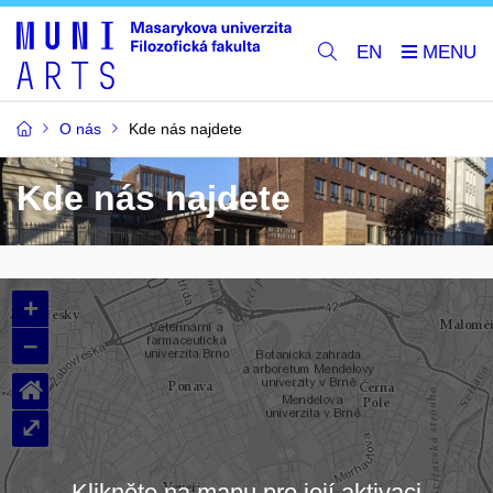
EN
O nás
Kde nás najdete
Kde nás najdete
+
–
⌂
⤢
Klikněte na mapu pro její aktivaci