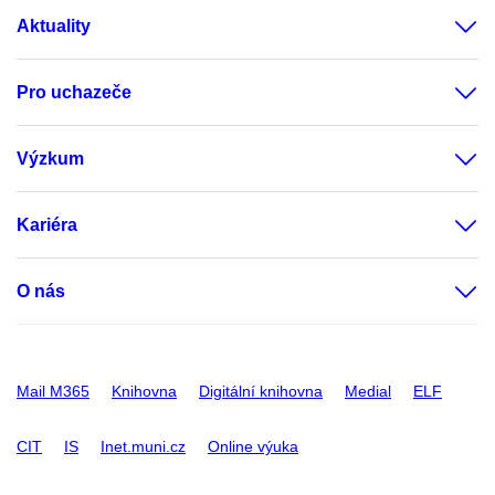
Aktuality
Pro uchazeče
Výzkum
Kariéra
O nás
Mail M365
Knihovna
Digitální knihovna
Medial
ELF
CIT
IS
Inet.muni.cz
Online výuka