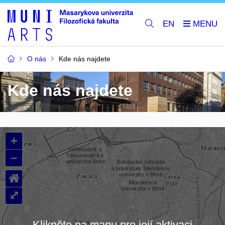
EN
O nás
Kde nás najdete
Kde nás najdete
+
–
⌂
⤢
Klikněte na mapu pro její aktivaci