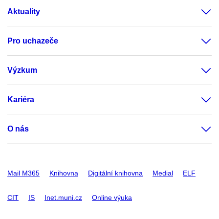
Aktuality
Pro uchazeče
Výzkum
Kariéra
O nás
Mail M365
Knihovna
Digitální knihovna
Medial
ELF
CIT
IS
Inet.muni.cz
Online výuka