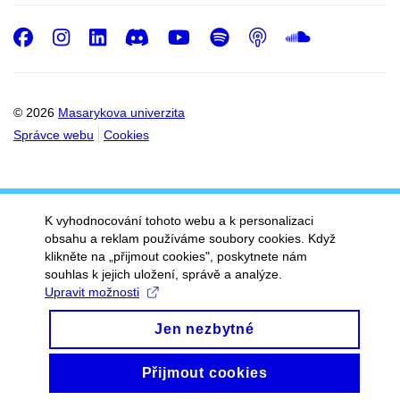
Facebook
Instagram
LinkedIn
Discord
Youtube
Spotify
Podcast
SoundC
© 2026
Masarykova univerzita
Správce webu
Cookies
K vyhodnocování tohoto webu a k personalizaci
obsahu a reklam používáme soubory cookies. Když
klikněte na „přijmout cookies", poskytnete nám
souhlas k jejich uložení, správě a analýze.
Upravit možnosti
Jen nezbytné
Přijmout cookies