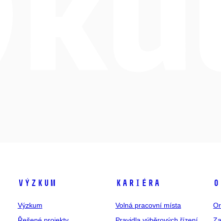
Výzkum
Kariéra
O
Výzkum
Volná pracovní místa
Or
Řešené projekty
Pravidla výběrových řízení
Za