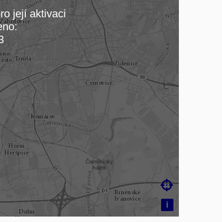
o její aktivaci
eno:
 mapu…
3

i