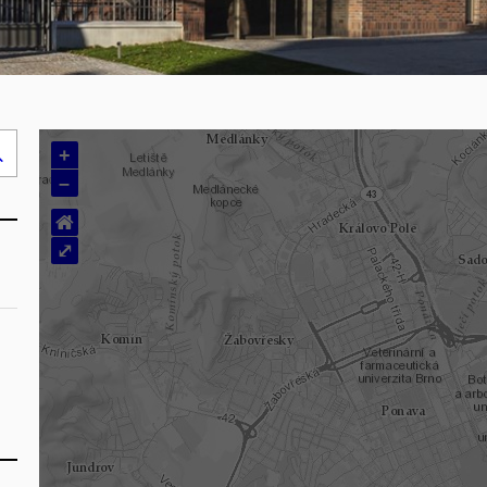
+
Hledej
–
..
⌂
⤢