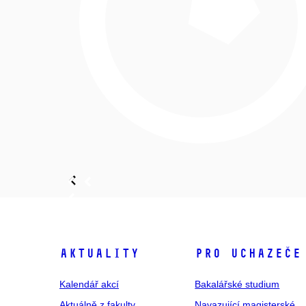
Aktuality
Pro uchazeče
Kalendář akcí
Bakalářské studium
Aktuálně z fakulty
Navazující magisterské