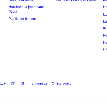
Habilitační a jmenovací
Na
řízení
HR
Publikační činnost
Fa
Ko
Kd
Ko
Úř
ELF
CIT
IS
Inet.muni.cz
Online výuka