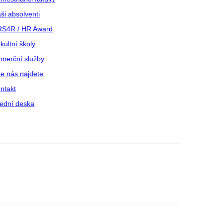
ši absolventi
S4R / HR Award
kultní školy
merční služby
e nás najdete
ntakt
ední deska