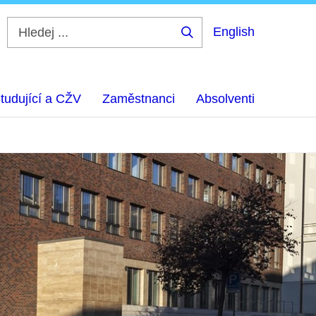
English
Hledej
...
tudující a CŽV
Zaměstnanci
Absolventi