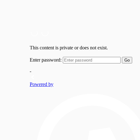
jazykového vzdělávání na
Filozofické fakultě