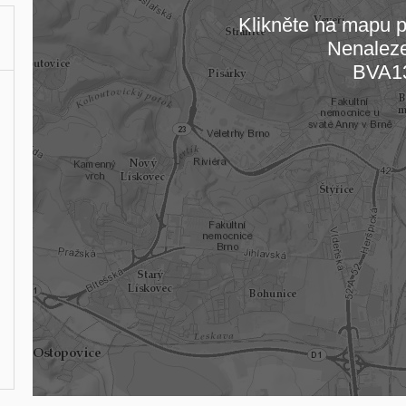
Klikněte na mapu pr
Nenalez
Načítám
BVA1