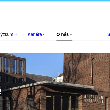
Výzkum
Kariéra
O nás
S
e