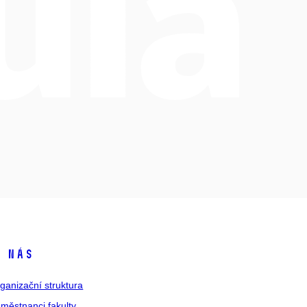
 nás
ganizační struktura
městnanci fakulty