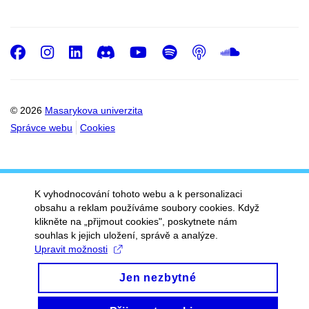
Facebook
Instagram
LinkedIn
Discord
Youtube
Spotify
Podcast
SoundC
© 2026
Masarykova univerzita
Správce webu
Cookies
K vyhodnocování tohoto webu a k personalizaci
obsahu a reklam používáme soubory cookies. Když
klikněte na „přijmout cookies", poskytnete nám
souhlas k jejich uložení, správě a analýze.
Upravit možnosti
Jen nezbytné