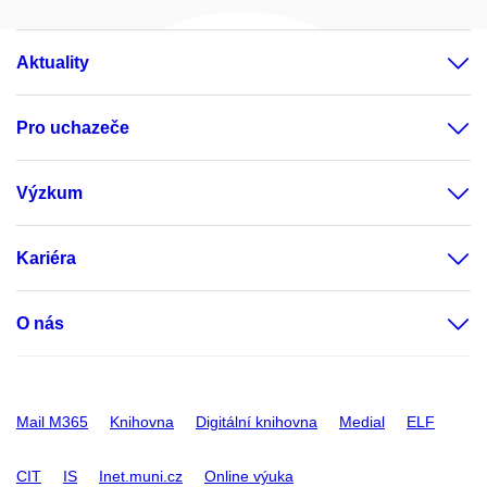
Aktuality
Pro uchazeče
Výzkum
Kariéra
O nás
Mail M365
Knihovna
Digitální knihovna
Medial
ELF
CIT
IS
Inet.muni.cz
Online výuka