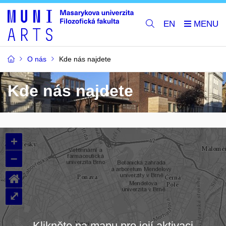
EN
O nás
Kde nás najdete
Kde nás najdete
+
–
⌂
⤢
Klikněte na mapu pro její aktivaci