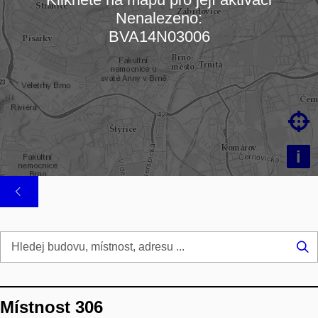
Nenalezeno:
Načítám mapu…
BVA14N03006

i
Hl
...
Místnost 306