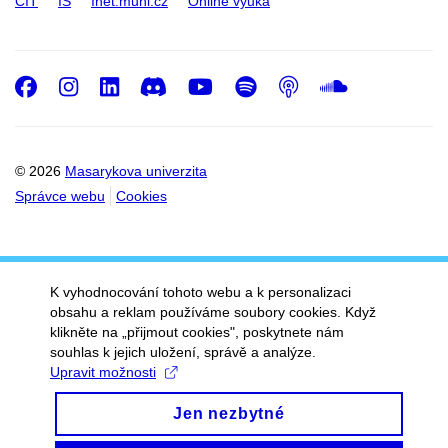
CIT
IS
Inet.muni.cz
Online výuka
Facebook
Instagram
LinkedIn
Discord
Youtube
Spotify
Podcast
SoundC
© 2026
Masarykova univerzita
Správce webu
Cookies
K vyhodnocování tohoto webu a k personalizaci
obsahu a reklam používáme soubory cookies. Když
klikněte na „přijmout cookies", poskytnete nám
souhlas k jejich uložení, správě a analýze.
Upravit možnosti
Jen nezbytné