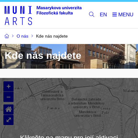
EN
O nás
Kde nás najdete
Kde nás najdete
+
–
⌂
⤢
Klikněte na mapu pro její aktivaci