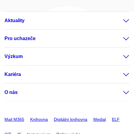
Aktuality
Pro uchazeče
Výzkum
Kariéra
O nás
Mail M365
Knihovna
Digitální knihovna
Medial
ELF