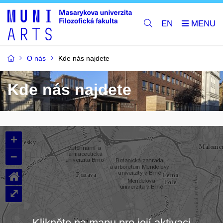
EN
O nás
Kde nás najdete
Kde nás najdete
+
–
⌂
⤢
Klikněte na mapu pro její aktivaci