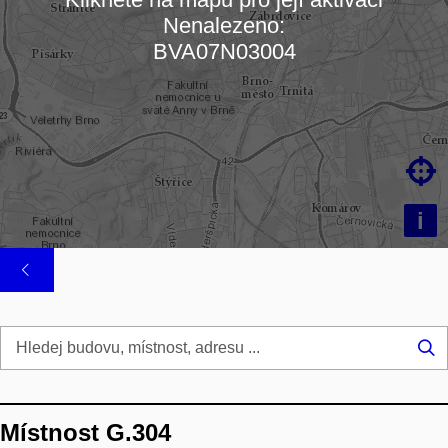
Nenalezeno:
Načítám mapu…
BVA07N03004

i
Hl
...
Místnost G.304