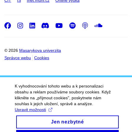
CIT
IS
Inet.muni.cz
Online výuka
Facebook
Instagram
LinkedIn
Discord
Youtube
Spotify
Podcast
SoundC
© 2026
Masarykova univerzita
Správce webu
Cookies
K vyhodnocování tohoto webu a k personalizaci
obsahu a reklam používáme soubory cookies. Když
klikněte na „přijmout cookies", poskytnete nám
souhlas k jejich uložení, správě a analýze.
Upravit možnosti
Jen nezbytné