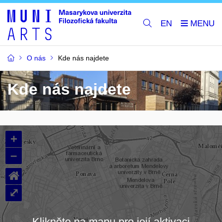
EN
O nás
Kde nás najdete
Kde nás najdete
+
–
⌂
⤢
Klikněte na mapu pro její aktivaci