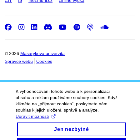
CIT
IS
Inet.muni.cz
Online výuka
Facebook
Instagram
LinkedIn
Discord
Youtube
Spotify
Podcast
SoundC
© 2026
Masarykova univerzita
Správce webu
Cookies
K vyhodnocování tohoto webu a k personalizaci
obsahu a reklam používáme soubory cookies. Když
klikněte na „přijmout cookies", poskytnete nám
souhlas k jejich uložení, správě a analýze.
Upravit možnosti
Jen nezbytné