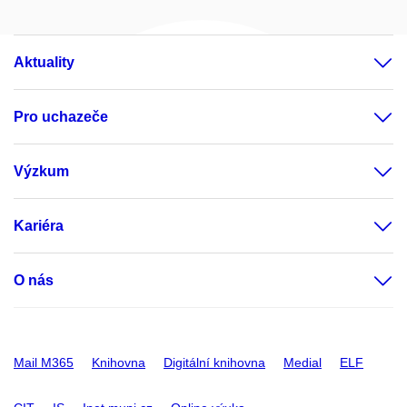
Aktuality
Pro uchazeče
Výzkum
Kariéra
O nás
Mail M365
Knihovna
Digitální knihovna
Medial
ELF