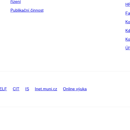
řízení
HR
Publikační činnost
Fa
Ko
Kd
Ko
Úř
ELF
CIT
IS
Inet.muni.cz
Online výuka