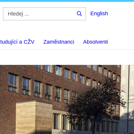
English
Hledej
...
tudující a CŽV
Zaměstnanci
Absolventi