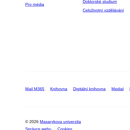
Doktorské studium
Pro média
Celoživotní vzdělávání
Mail M365
Knihovna
Digitální knihovna
Medial
© 2026
Masarykova univerzita
Správce webu
Cookies