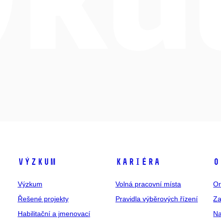
Výzkum
Kariéra
O
Výzkum
Volná pracovní místa
Or
Řešené projekty
Pravidla výběrových řízení
Za
Habilitační a jmenovací
Na