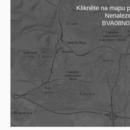
Klikněte na mapu pr
Nenalez
Načítám
BVA08N0