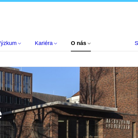
Výzkum
Kariéra
O nás
S
e