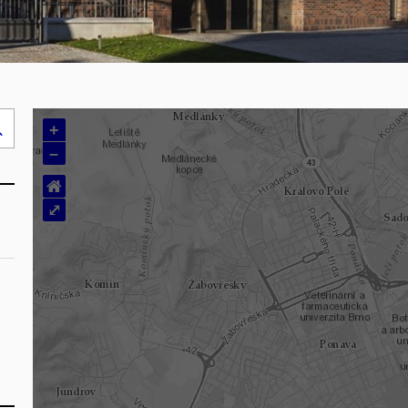
+
Hledej
–
..
⌂
⤢