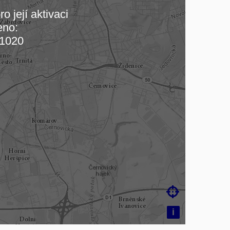
o její aktivaci
eno:
 mapu…
1020

i