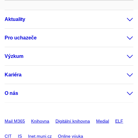
Aktuality
Pro uchazeče
Výzkum
Kariéra
O nás
Mail M365
Knihovna
Digitální knihovna
Medial
ELF
CIT
IS
Inet.muni.cz
Online výuka