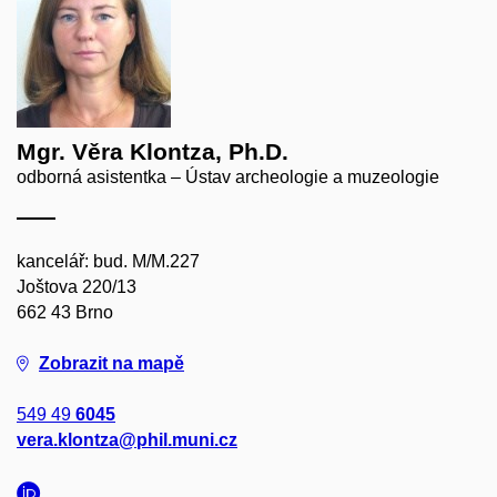
Mgr. Věra Klontza, Ph.D.
odborná asistentka – Ústav archeologie a muzeologie
kancelář: bud. M/M.227
Joštova 220/13
662 43 Brno
Zobrazit na mapě
549 49
6045
vera.klontza@phil.muni.cz