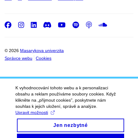
Facebook
Instagram
LinkedIn
Discord
Youtube
Spotify
Podcast
SoundC
© 2026
Masarykova univerzita
Správce webu
Cookies
K vyhodnocování tohoto webu a k personalizaci
obsahu a reklam používáme soubory cookies. Když
klikněte na „přijmout cookies", poskytnete nám
souhlas k jejich uložení, správě a analýze.
Upravit možnosti
Jen nezbytné