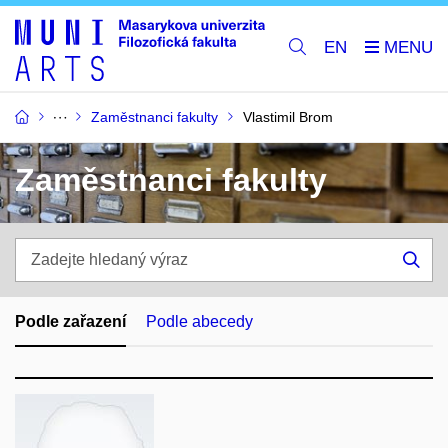
EN
Zaměstnanci fakulty
Vlastimil Brom
Zaměstnanci fakulty
Zadejte
hledaný
Hle
výraz
Podle zařazení
Podle abecedy