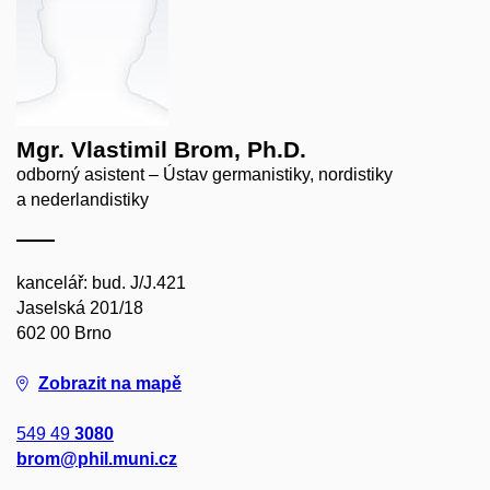
Mgr. Vlastimil Brom, Ph.D.
odborný asistent – Ústav germanistiky, nordistiky
a nederlandistiky
kancelář: bud. J/J.421
Jaselská 201/18
602 00 Brno
Zobrazit na mapě
549 49
3080
brom@phil.muni.cz