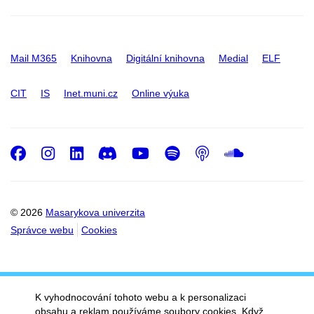
Mail M365
Knihovna
Digitální knihovna
Medial
ELF
CIT
IS
Inet.muni.cz
Online výuka
Facebook
Instagram
LinkedIn
Discord
Youtube
Spotify
Podcast
SoundC
© 2026
Masarykova univerzita
Správce webu
Cookies
K vyhodnocování tohoto webu a k personalizaci
obsahu a reklam používáme soubory cookies. Když