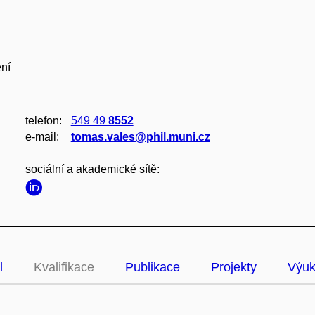
ní
telefon:
549 49
8552
e‑mail:
tomas.vales@phil.muni.cz
sociální a akademické sítě:
l
Kvalifikace
Publikace
Projekty
Výu