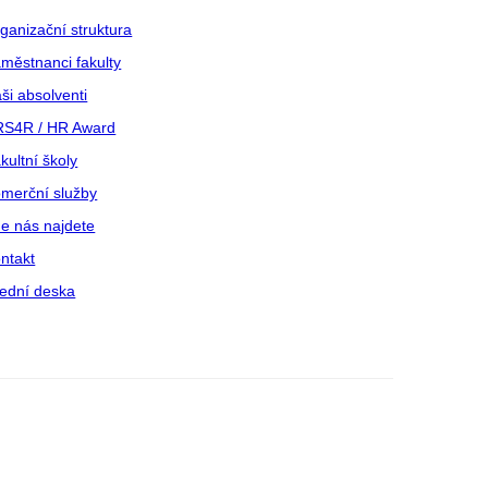
ganizační struktura
městnanci fakulty
ši absolventi
S4R / HR Award
kultní školy
merční služby
e nás najdete
ntakt
ední deska