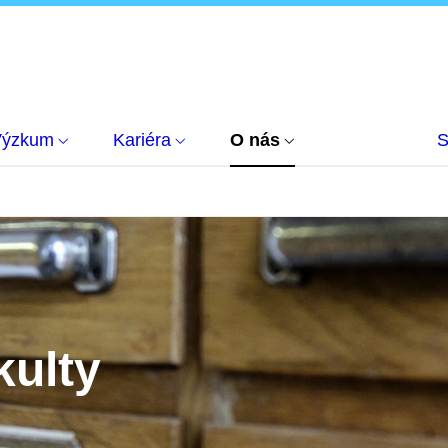
Výzkum
Kariéra
O nás
S
kulty