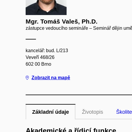
Mgr. Tomáš Valeš, Ph.D.
zástupce vedoucího semináře – Seminář dějin umě
kancelář: bud. L/213
Veveří 468/26
602 00 Brno
Zobrazit na mapě
Základní údaje
Životopis
Školite
Akademické a řídicí funkce