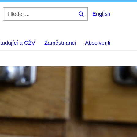
English
Hledej
...
tudující a CŽV
Zaměstnanci
Absolventi