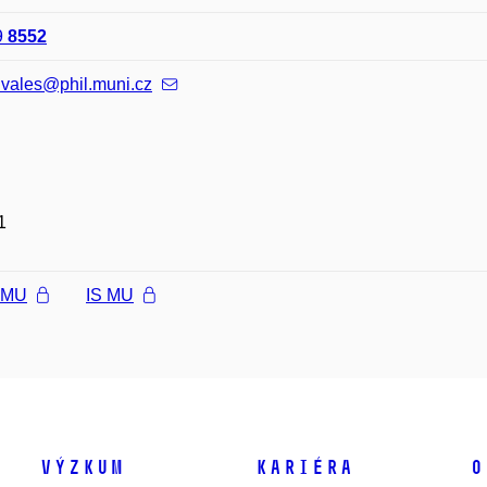
9
8552
.vales@phil.muni.cz
1
l MU
IS MU
Výzkum
Kariéra
O