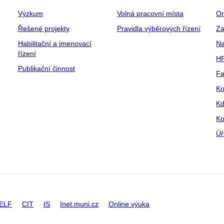
Výzkum
Volná pracovní místa
Or
Řešené projekty
Pravidla výběrových řízení
Za
Habilitační a jmenovací
Na
řízení
HR
Publikační činnost
Fa
Ko
Kd
Ko
Úř
ELF
CIT
IS
Inet.muni.cz
Online výuka