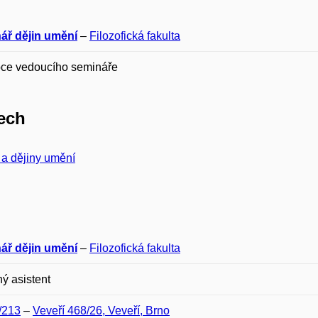
ář dějin umění
–
Filozofická fakulta
pce vedoucího semináře
ech
 a dějiny umění
ář dějin umění
–
Filozofická fakulta
ý asistent
/213
–
Veveří 468/26, Veveří, Brno