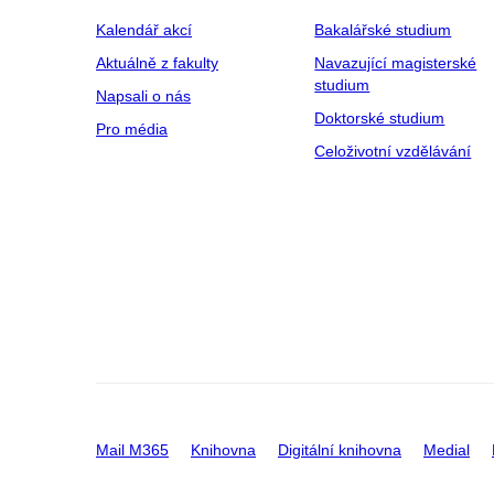
Kalendář akcí
Bakalářské studium
Aktuálně z fakulty
Navazující magisterské
studium
Napsali o nás
Doktorské studium
Pro média
Celoživotní vzdělávání
Mail M365
Knihovna
Digitální knihovna
Medial