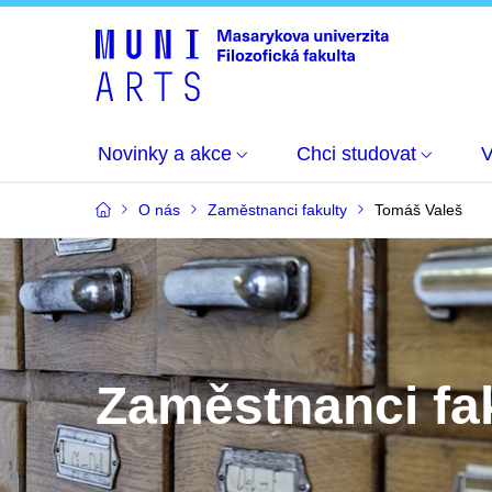
Novinky a akce
Chci studovat
O nás
Zaměstnanci fakulty
Tomáš Valeš
Zaměstnanci fa