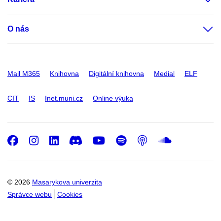
O nás
Mail M365
Knihovna
Digitální knihovna
Medial
ELF
CIT
IS
Inet.muni.cz
Online výuka
Facebook
Instagram
LinkedIn
Discord
Youtube
Spotify
Podcast
SoundC
© 2026
Masarykova univerzita
Správce webu
Cookies