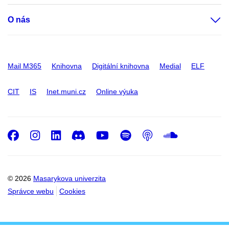
O nás
Mail M365
Knihovna
Digitální knihovna
Medial
ELF
CIT
IS
Inet.muni.cz
Online výuka
Facebook
Instagram
LinkedIn
Discord
Youtube
Spotify
Podcast
SoundC
© 2026
Masarykova univerzita
Správce webu
Cookies