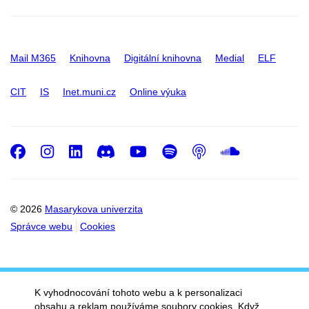
Mail M365
Knihovna
Digitální knihovna
Medial
ELF
CIT
IS
Inet.muni.cz
Online výuka
Facebook
Instagram
LinkedIn
Discord
Youtube
Spotify
Podcast
SoundC
© 2026
Masarykova univerzita
Správce webu
Cookies
K vyhodnocování tohoto webu a k personalizaci
obsahu a reklam používáme soubory cookies. Když