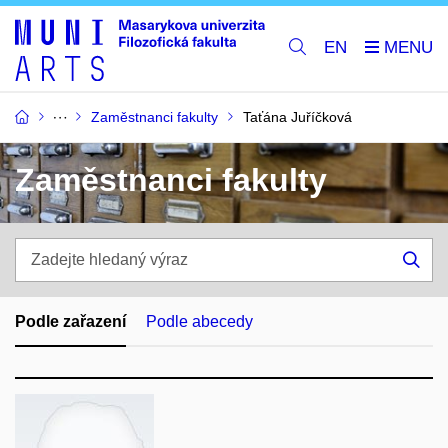
EN
Zaměstnanci fakulty
Taťána Juříčková
Zaměstnanci fakulty
Zadejte
hledaný
Hle
výraz
Podle zařazení
Podle abecedy