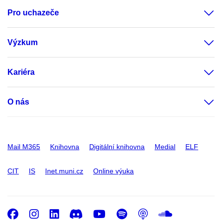
Pro uchazeče
Výzkum
Kariéra
O nás
Mail M365
Knihovna
Digitální knihovna
Medial
ELF
CIT
IS
Inet.muni.cz
Online výuka
Facebook
Instagram
LinkedIn
Discord
Youtube
Spotify
Podcast
SoundC