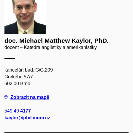
doc. Michael Matthew Kaylor, PhD.
docent – Katedra anglistiky a amerikanistiky
kancelář: bud. G/G.209
Gorkého 57/7
602 00 Brno
Zobrazit na mapě
549 49
4177
kaylor@phil.muni.cz