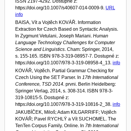
ISSN 2197-4292. Dostupné z:
https://doi.org/10.1007/s40607-014-0009-9.
URL
info
BAISA, Vít a Vojtěch KOVÁŘ. Information
Extraction for Czech Based on Syntactic Analysis.
In Zygmunt Vetulani, Joseph Mariani.
Human
Language Technology Challenges for Computer
Science and Linguistics
. Cham: Springer, 2014,
s. 155-165. ISBN 978-3-319-08957-7. Dostupné z:
https://doi.org/10.1007/978-3-319-08958-4_13.
info
KOVÁŘ, Vojtěch. Partial Grammar Checking for
Czech Using the SET Parser. In
17th International
Conference, TSD 2014
. prvni. Berlin Heidelberg:
Springer Verlag, 2014, s. 308-314. ISBN 978-3-
319-10815-5. Dostupné z:
https://doi.org/10.1007/978-3-319-10816-2_38.
info
JAKUBÍČEK, Miloš; Adam KILGARRIFF; Vojtěch
KOVÁŘ; Pavel RYCHLÝ a Vít SUCHOMEL. The
TenTen Corpus Family. Online. In
7th International