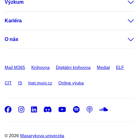
Výzkum
Kariéra
O nás
Mail M365
Knihovna
Digitální knihovna
Medial
ELF
CIT
IS
Inet.muni.cz
Online výuka
Facebook
Instagram
LinkedIn
Discord
Youtube
Spotify
Podcast
SoundC
© 2026
Masarykova univerzita