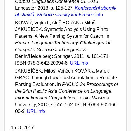
Corpus Linguistics Conference CL 2013
.
Lancaster, 2013, s. 125-127.
Konferenční sborník
abstraktů
,
Webové stránky konference
info
KOVÁŘ, Vojtěch; Aleš HORÁK a Miloš
JAKUBÍČEK. Syntactic Analysis Using Finite
Patterns: A New Parsing System for Czech. In
Human Language Technology. Challenges for
Computer Science and Linguistics
.
Berlin/Heidelberg: Springer, 2011, s. 161-171.
ISBN 978-3-642-20094-6.
URL
info
JAKUBÍČEK, Miloš; Vojtěch KOVÁŘ a Marek
GRÁC. Through Low-Cost Annotation to Reliable
Parsing Evaluation. In
PACLIC 24 Proceedings of
the 24th Pacific Asia Conference on Language,
Information and Computation
. Tokyo: Waseda
University, 2010, s. 555-562. ISBN 978-4-905166-
00-9.
URL
info
15. 3. 2017