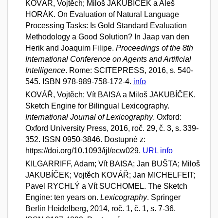
KOVÁŘ, Vojtěch; Miloš JAKUBÍČEK a Aleš
HORÁK. On Evaluation of Natural Language
Processing Tasks: Is Gold Standard Evaluation
Methodology a Good Solution? In Jaap van den
Herik and Joaquim Filipe.
Proceedings of the 8th
International Conference on Agents and Artificial
Intelligence
. Rome: SCITEPRESS, 2016, s. 540-
545. ISBN 978-989-758-172-4.
info
KOVÁŘ, Vojtěch; Vít BAISA a Miloš JAKUBÍČEK.
Sketch Engine for Bilingual Lexicography.
International Journal of Lexicography
. Oxford:
Oxford University Press, 2016, roč. 29, č. 3, s. 339-
352. ISSN 0950-3846. Dostupné z:
https://doi.org/10.1093/ijl/ecw029.
URL
info
KILGARRIFF, Adam; Vít BAISA; Jan BUŠTA; Miloš
JAKUBÍČEK; Vojtěch KOVÁŘ; Jan MICHELFEIT;
Pavel RYCHLÝ a Vít SUCHOMEL. The Sketch
Engine: ten years on.
Lexicography
. Springer
Berlin Heidelberg, 2014, roč. 1, č. 1, s. 7-36.