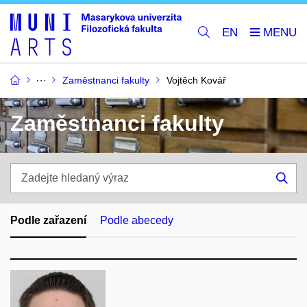
EN
Zaměstnanci fakulty
Vojtěch Kovář
Zaměstnanci fakulty
Zadejte
hledaný
Hle
výraz
Podle zařazení
Podle abecedy