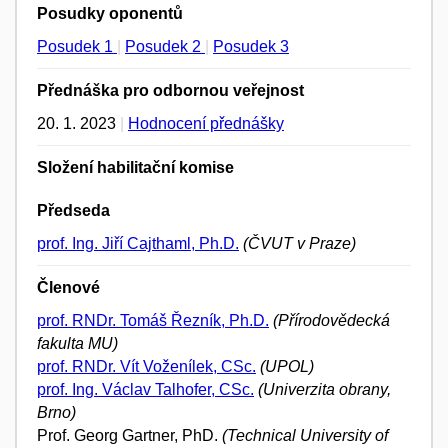
Posudky oponentů
Posudek 1
|
Posudek 2
|
Posudek 3
Přednáška pro odbornou veřejnost
20. 1. 2023
|
Hodnocení přednášky
Složení habilitační komise
Předseda
prof. Ing. Jiří Cajthaml, Ph.D.
(ČVUT v Praze)
Členové
prof. RNDr. Tomáš Řezník, Ph.D.
(Přírodovědecká
fakulta MU)
prof. RNDr. Vít Voženílek, CSc.
(UPOL)
prof. Ing. Václav Talhofer, CSc.
(Univerzita obrany,
Brno)
Prof. Georg Gartner, PhD.
(Technical University of