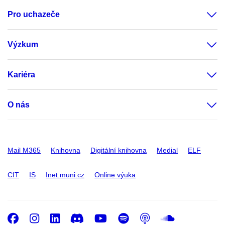
Pro uchazeče
Výzkum
Kariéra
O nás
Mail M365
Knihovna
Digitální knihovna
Medial
ELF
CIT
IS
Inet.muni.cz
Online výuka
Facebook
Instagram
LinkedIn
Discord
Youtube
Spotify
Podcast
SoundC