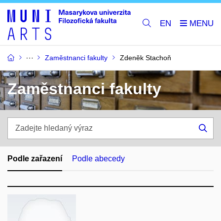
EN
Zaměstnanci fakulty
Zdeněk Stachoň
Zaměstnanci fakulty
Zadejte
hledaný
Hle
výraz
Podle zařazení
Podle abecedy