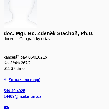
doc. Mgr. Bc. Zdeněk Stachoň, Ph.D.
docent – Geografický ústav
kancelář: pav. 05/01021b
Kotlářská 267/2
611 37 Brno
Zobrazit na mapě
549 49
4925
14463@mail.muni.cz