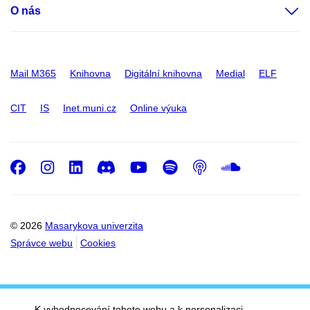
O nás
Mail M365
Knihovna
Digitální knihovna
Medial
ELF
CIT
IS
Inet.muni.cz
Online výuka
Facebook
Instagram
LinkedIn
Discord
Youtube
Spotify
Podcast
SoundC
© 2026
Masarykova univerzita
Správce webu
Cookies
K vyhodnocování tohoto webu a k personalizaci