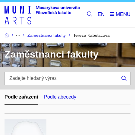
EN
Zaměstnanci fakulty
Tereza Kabeláčová
Zaměstnanci fakulty
Zadejte
hledaný
Hle
výraz
Podle zařazení
Podle abecedy