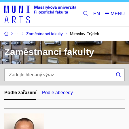
EN
Zaměstnanci fakulty
Miroslav Frýdek
Zaměstnanci fakulty
Zadejte
hledaný
Hle
výraz
Podle zařazení
Podle abecedy