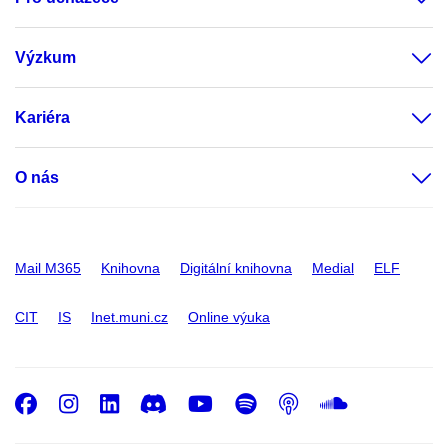
Výzkum
Kariéra
O nás
Mail M365
Knihovna
Digitální knihovna
Medial
ELF
CIT
IS
Inet.muni.cz
Online výuka
Facebook
Instagram
LinkedIn
Discord
Youtube
Spotify
Podcast
SoundC