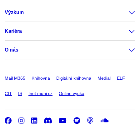
Výzkum
Kariéra
O nás
Mail M365
Knihovna
Digitální knihovna
Medial
ELF
CIT
IS
Inet.muni.cz
Online výuka
Facebook
Instagram
LinkedIn
Discord
Youtube
Spotify
Podcast
SoundC