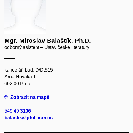
Mgr. Miroslav Balaštík, Ph.D.
odborný asistent – Ústav české literatury
kancelář: bud. D/D.515
Arna Nováka 1
602 00 Brno
Zobrazit na mapě
549 49
3106
balastik@phil.muni.cz