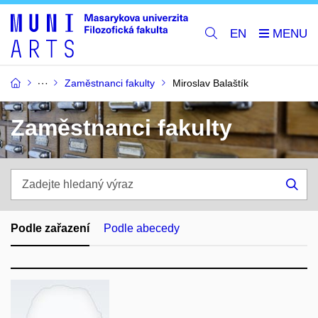
EN
Zaměstnanci fakulty
Miroslav Balaštík
Zaměstnanci fakulty
Zadejte
hledaný
Hle
výraz
Podle zařazení
Podle abecedy