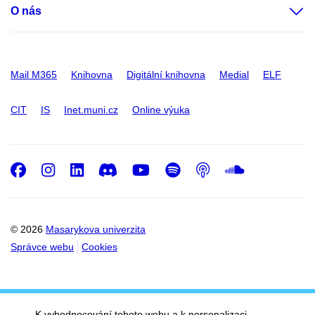
O nás
Mail M365
Knihovna
Digitální knihovna
Medial
ELF
CIT
IS
Inet.muni.cz
Online výuka
Facebook
Instagram
LinkedIn
Discord
Youtube
Spotify
Podcast
SoundC
© 2026
Masarykova univerzita
Správce webu
Cookies
K vyhodnocování tohoto webu a k personalizaci