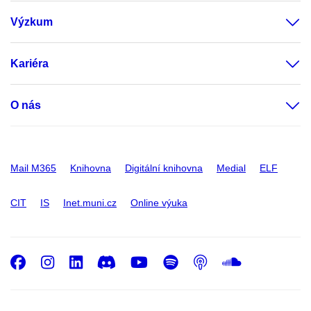
Výzkum
Kariéra
O nás
Mail M365
Knihovna
Digitální knihovna
Medial
ELF
CIT
IS
Inet.muni.cz
Online výuka
Facebook
Instagram
LinkedIn
Discord
Youtube
Spotify
Podcast
SoundC