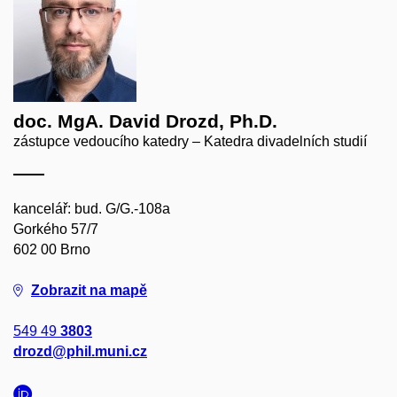
doc. MgA. David Drozd, Ph.D.
zástupce vedoucího katedry – Katedra divadelních studií
kancelář: bud. G/G.-108a
Gorkého 57/7
602 00 Brno
Zobrazit na mapě
549 49
3803
drozd@phil.muni.cz