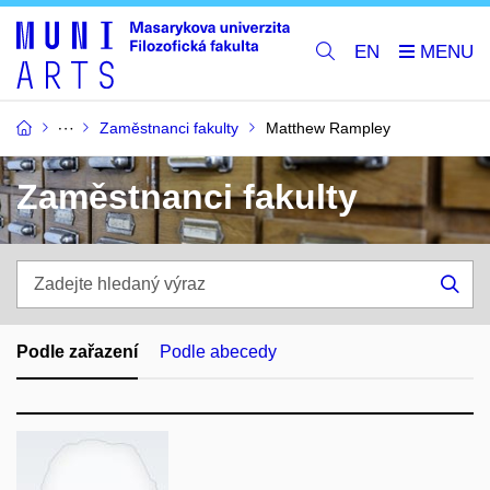
EN
Zaměstnanci fakulty
Matthew Rampley
Zaměstnanci fakulty
Zadejte
hledaný
Hle
výraz
Podle zařazení
Podle abecedy