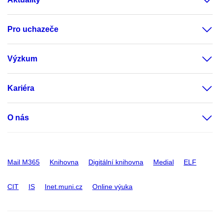
Pro uchazeče
Výzkum
Kariéra
O nás
Mail M365
Knihovna
Digitální knihovna
Medial
ELF
CIT
IS
Inet.muni.cz
Online výuka