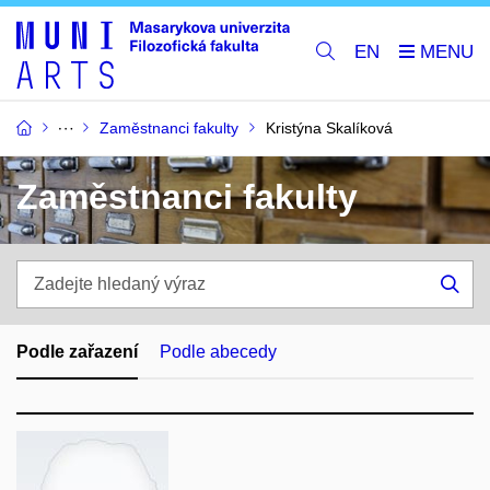
EN
Zaměstnanci fakulty
Kristýna Skalíková
Zaměstnanci fakulty
Zadejte
hledaný
Hle
výraz
Podle zařazení
Podle abecedy