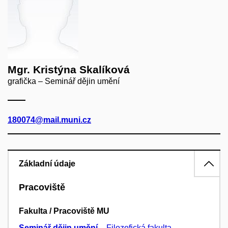
Mgr. Kristýna Skalíková
grafička – Seminář dějin umění
180074@mail.muni.cz
Základní údaje
Pracoviště
Fakulta / Pracoviště MU
Seminář dějin umění
–
Filozofická fakulta