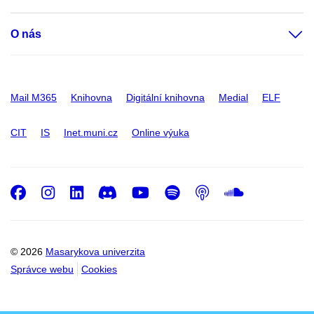
O nás
Mail M365
Knihovna
Digitální knihovna
Medial
ELF
CIT
IS
Inet.muni.cz
Online výuka
Facebook
Instagram
LinkedIn
Discord
Youtube
Spotify
Podcast
SoundC
© 2026
Masarykova univerzita
Správce webu
Cookies